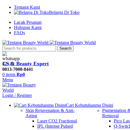
Tentang Kami
Belanja Di Toko
Lacak Pesanan
Hubungi Kami
FAQs
Search
CS & Beauty Expert
0813-7000-8441
0
items
Rp
0
Menu
Login / Register
Cari Kebutuhanmu Disini
Skin Rejuvenation & Anti-
Pigmentation &
Aging
Removal
Laser CO2 Fractional
Pico Las
IPL (Intense Pulsed
Q-Swit