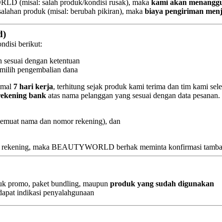
LD (misal: salah produk/kondisi rusak), maka
kami akan menanggu
salahan produk (misal: berubah pikiran), maka
biaya pengiriman men
d)
ndisi berikut:
n sesuai dengan ketentuan
emilih pengembalian dana
imal
7 hari kerja
, terhitung sejak produk kami terima dan tim kami se
 rekening bank
atas nama pelanggan yang sesuai dengan data pesanan.
emuat nama dan nomor rekening), dan
ama rekening, maka BEAUTYWORLD berhak meminta konfirmasi tambaha
uk promo, paket bundling, maupun
produk yang sudah digunakan
dapat indikasi penyalahgunaan