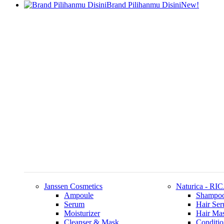
Brand Pilihanmu Disini
New!
Janssen Cosmetics
Naturica - RI
Ampoule
Shampo
Serum
Hair Se
Moisturizer
Hair Ma
Cleanser & Mask
Conditio