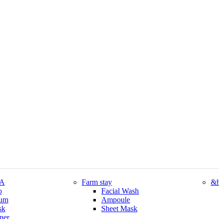
CA
Farm stay
&h
o
Facial Wash
rum
Ampoule
sk
Sheet Mask
ner