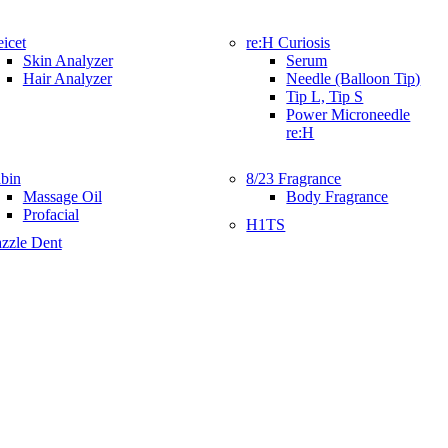
icet
re:H Curiosis
Skin Analyzer
Serum
Hair Analyzer
Needle (Balloon Tip)
Tip L, Tip S
Power Microneedle
re:H
bin
8/23 Fragrance
Massage Oil
Body Fragrance
Profacial
H1TS
zzle Dent