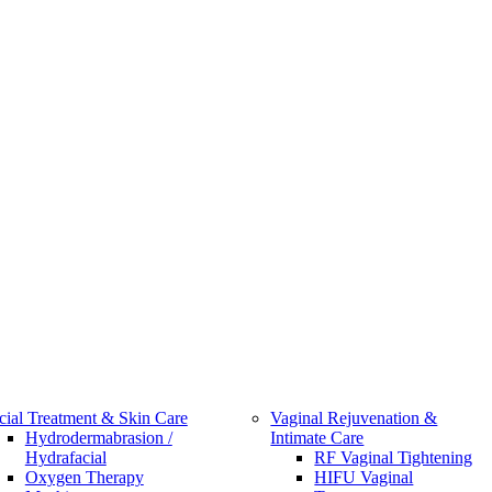
cial Treatment & Skin Care
Vaginal Rejuvenation &
Hydrodermabrasion /
Intimate Care
Hydrafacial
RF Vaginal Tightening
Oxygen Therapy
HIFU Vaginal