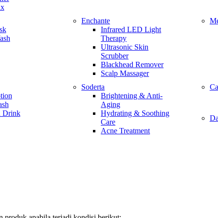
ax
Enchante
Me
sk
Infrared LED Light
ash
Therapy
Ultrasonic Skin
Scrubber
Blackhead Remover
Scalp Massager
Soderta
Ca
tion
Brightening & Anti-
ash
Aging
 Drink
Hydrating & Soothing
Da
Care
Acne Treatment
roduk apabila terjadi kondisi berikut: