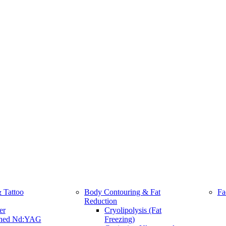
 Tattoo
Body Contouring & Fat
Fa
Reduction
er
Cryolipolysis (Fat
ched Nd:YAG
Freezing)