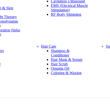
Cavitation Ultrasound
EMS (Electrical Muscle
t & Skin
Stimulation)
RF Body Slimming
ht Therapy
otodynamic
)
oration (Infus
)
Hair Care
Sp
zer
Shampoo &
Conditioner
Hair Mask & Serum
e
Hair Scrub
Opuntia Oil
Coloring & Waxing