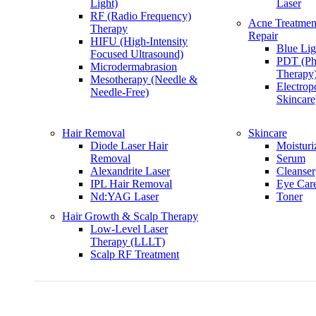
Light)
Laser
RF (Radio Frequency)
Acne Treatmen
Therapy
Repair
HIFU (High-Intensity
Blue Lig
Focused Ultrasound)
PDT (Ph
Microdermabrasion
Therapy
Mesotherapy (Needle &
Electrop
Needle-Free)
Skincare
Hair Removal
Skincare
Diode Laser Hair
Moisturi
Removal
Serum
Alexandrite Laser
Cleanser
IPL Hair Removal
Eye Car
Nd:YAG Laser
Toner
Hair Growth & Scalp Therapy
Low-Level Laser
Therapy (LLLT)
Scalp RF Treatment