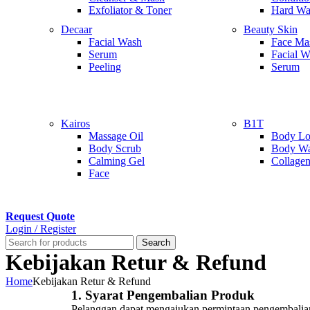
Exfoliator & Toner
Hard W
Decaar
Beauty Skin
Facial Wash
Face Ma
Serum
Facial W
Peeling
Serum
Kairos
B1T
Massage Oil
Body Lo
Body Scrub
Body W
Calming Gel
Collagen
Face
Request Quote
Login / Register
Search
Kebijakan Retur & Refund
Home
Kebijakan Retur & Refund
1.
Syarat Pengembalian Produk
Pelanggan dapat mengajukan permintaan pengembalian p