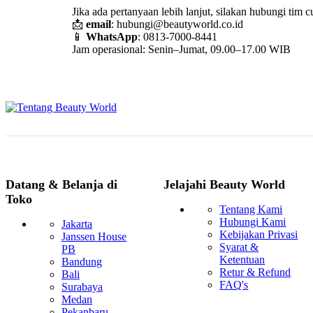
Jika ada pertanyaan lebih lanjut, silakan hubungi tim c
📩
email
:
hubungi@beautyworld.co.id
📱
WhatsApp
: 0813-7000-8441
Jam operasional: Senin–Jumat, 09.00–17.00 WIB
Datang & Belanja di
Jelajahi Beauty World
Toko
Tentang Kami
Hubungi Kami
Jakarta
Kebijakan Privasi
Janssen House
Syarat &
PB
Ketentuan
Bandung
Retur & Refund
Bali
FAQ's
Surabaya
Medan
Pekanbaru