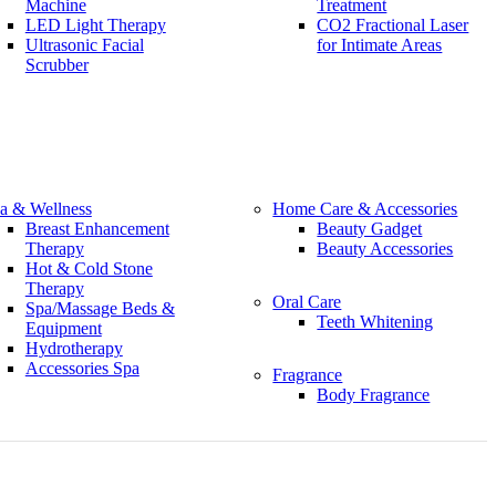
Machine
Treatment
LED Light Therapy
CO2 Fractional Laser
Ultrasonic Facial
for Intimate Areas
Scrubber
a & Wellness
Home Care & Accessories
Breast Enhancement
Beauty Gadget
Therapy
Beauty Accessories
Hot & Cold Stone
Therapy
Oral Care
Spa/Massage Beds &
Teeth Whitening
Equipment
Hydrotherapy
Accessories Spa
Fragrance
Body Fragrance