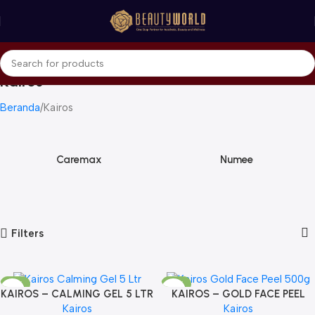
Kairos
Beranda
Kairos
Caremax
Numee
Filters
-17%
-17%
KAIROS – CALMING GEL 5 LTR
KAIROS – GOLD FACE PEEL
SOLD OUT
Kairos
Kairos
500G