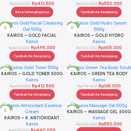
Rp
412.500
Rp
550.000
Rp
495.000
Rp
660.000
Baca Selengkapnya
Tambah Ke Keranjang
-17%
-17%
KAIROS – GOLD FACIAL
KAIROS – GOLD HYDRO
CLEANSING GEL 500G
Kairos
SERUM 500G
Kairos
Rp
495.000
Rp
605.000
Rp
594.000
Rp
726.000
Tambah Ke Keranjang
Tambah Ke Keranjang
-17%
-17%
KAIROS – GOLD TONER 500G
KAIROS – GREEN TEA BODY
Kairos
SCRUB
Kairos
Rp
412.500
Rp
165.000
Rp
495.000
Rp
198.000
Tambah Ke Keranjang
Tambah Ke Keranjang
-17%
-17%
KAIROS – MASSAGE GEL 500G
KAIROS – K. ANTIOXIDANT
Kairos
ES.CREAM 300G
Kairos
Rp
550.000
Rp
660.000
Rp
440.000
Rp
528.000