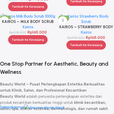
Tambah Ke Keranjang
Tambah Ke Keranjang
-17%
-17%
KAIROS – MILK BODY SCRUB
KAIROS – STRAWBERRY BODY
1000G
Kairos
SCRUB
Kairos
Rp
165.000
Rp
198.000
Rp
165.000
Rp
198.000
Tambah Ke Keranjang
Tambah Ke Keranjang
One Stop Partner for Aesthetic, Beauty and
Wellness
Beauty World – Pusat Perlengkapan Estetika Berkualitas
untuk Klinik, Salon, dan Profesional Kecantikan
Beauty World
adalah penyedia perlengkapan estetika dan
produk kecantikan berkualitas tinggi untuk
klinik kecantikan,
Selengkapnya
salon, spa, dokter estetika, dermatologis, dan rumah sakit
.