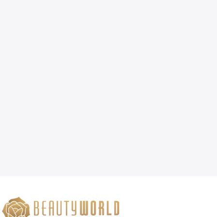
Sejak didirikan, kami telah menjadi
mitra terpercaya
bagi para
profesional kecantikan dengan menghadirkan produk-produk
unggulan yang dirancang untuk memberikan hasil maksimal dalam
perawatan kulit, rambut, dan tubuh.
Kami menyediakan berbagai
produk estetika profesional
, mulai
dari
skincare premium, alat perawatan wajah dan tubuh,
hingga teknologi kecantikan inovatif
. Beauty World
menghadirkan brand ternama seperti
Naturica, Janssen
Cosmetics, Rica, Farmstay, Beauty Skin, Numee, DéCaar
Paris, Kairos, Cabin, SKT Skin Technology, Theradome, dan
Meicet
, yang telah terbukti kualitasnya dalam industri estetika
global.
Baik untuk
perawatan wajah, anti-aging, hair removal,
brightening, rejuvenation, maupun solusi kulit berjerawat dan
sensitif
, kami memiliki rangkaian produk yang dapat membantu
meningkatkan kualitas layanan kecantikan Anda. Beauty World
juga menawarkan
alat kecantikan canggih
, termasuk
laser
treatment, mesotherapy, dermabrasi, radio frequency (RF),
dan LED therapy
, yang menjadi standar di banyak klinik dan