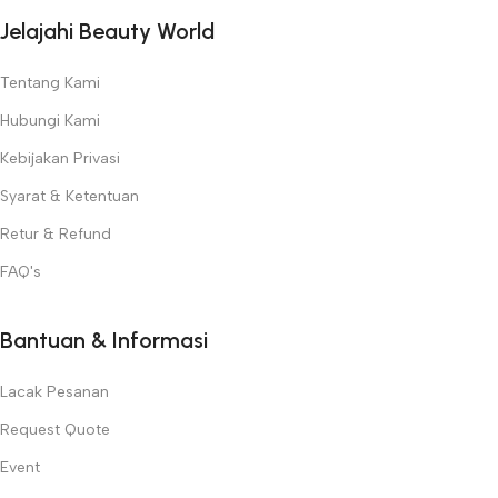
internasional dan bersertifikasi resmi.
Jelajahi Beauty World
✅
Inovasi Terdepan
– Selalu menghadirkan teknologi terbaru
untuk perawatan kulit, wajah, dan tubuh.
Tentang Kami
Temukan semua kebutuhan kecantikan profesional Anda hanya di
Hubungi Kami
Beauty World
!
Kebijakan Privasi
Syarat & Ketentuan
Retur & Refund
FAQ's
Bantuan & Informasi
Lacak Pesanan
Request Quote
Event