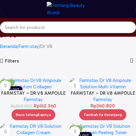
Dr V8
Beranda
Farm stay
Dr V8
Filters
-55%
SOLD OUT
FARMSTAY – DR.V8 AMPOULE
FARMSTAY – DR.V8 AMPOULE
SOLUTION COLLAGEN 30ML
Farmstay
SOLUTION MULTI VIT 30ML
Farmstay
Rp
162.360
Rp
360.800
Rp
360.800
Baca Selengkapnya
Tambah Ke Keranjang
-17%
SOLD OUT