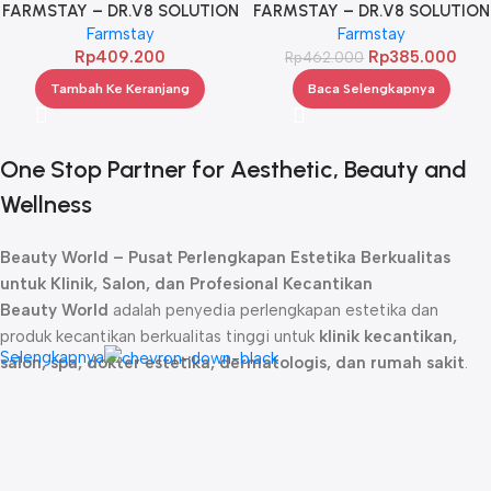
FARMSTAY – DR.V8 SOLUTION
FARMSTAY – DR.V8 SOLUTION
COLLAGEN CREAM 50ML
Farmstay
COLLAGEN PEELING TONER
Farmstay
Rp
409.200
210ML
Rp
385.000
Rp
462.000
Tambah Ke Keranjang
Baca Selengkapnya
One Stop Partner for Aesthetic, Beauty and
Wellness
Beauty World – Pusat Perlengkapan Estetika Berkualitas
untuk Klinik, Salon, dan Profesional Kecantikan
Beauty World
adalah penyedia perlengkapan estetika dan
produk kecantikan berkualitas tinggi untuk
klinik kecantikan,
Selengkapnya
salon, spa, dokter estetika, dermatologis, dan rumah sakit
.
Sejak didirikan, kami telah menjadi
mitra terpercaya
bagi para
profesional kecantikan dengan menghadirkan produk-produk
unggulan yang dirancang untuk memberikan hasil maksimal dalam
perawatan kulit, rambut, dan tubuh.