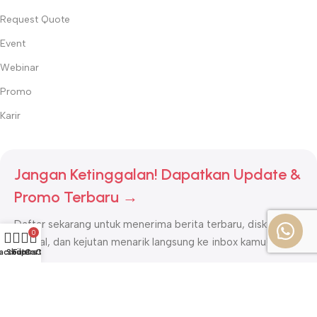
Request Quote
Event
Webinar
Promo
Karir
Jangan Ketinggalan! Dapatkan Update &
Promo Terbaru →
Daftar sekarang untuk menerima berita terbaru, diskon
0
spesial, dan kejutan menarik langsung ke inbox kamu!
account
Shop
Filters
Cart
CS
DAFTAR