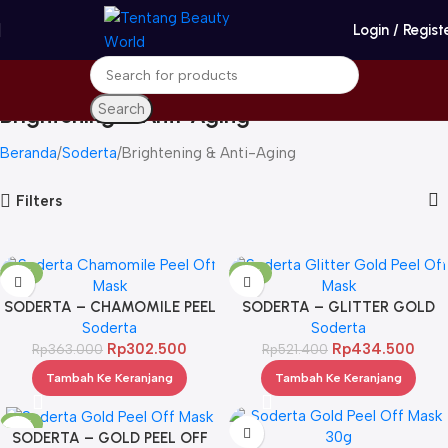
Login / Regist
Search
Brightening & Anti-Aging
Beranda
Soderta
Brightening & Anti-Aging
Filters
-17%
-17%
SODERTA – CHAMOMILE PEEL
SODERTA – GLITTER GOLD
OFF MASK 1KG
Soderta
PEEL OFF MASK 1KG
Soderta
Rp
302.500
Rp
434.500
Rp
363.000
Rp
521.400
Tambah Ke Keranjang
Tambah Ke Keranjang
-17%
SODERTA – GOLD PEEL OFF