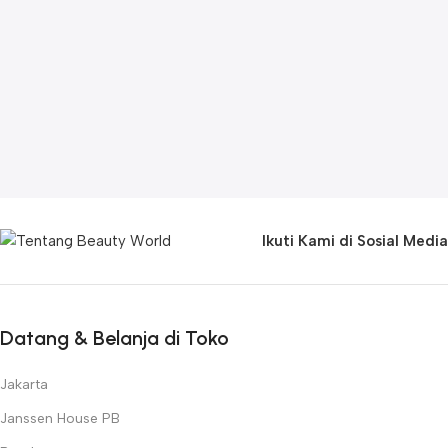
Meicet
, yang telah terbukti kualitasnya dalam industri estetika
global.
Baik untuk
perawatan wajah, anti-aging, hair removal,
brightening, rejuvenation, maupun solusi kulit berjerawat dan
sensitif
, kami memiliki rangkaian produk yang dapat membantu
meningkatkan kualitas layanan kecantikan Anda. Beauty World
juga menawarkan
alat kecantikan canggih
, termasuk
laser
treatment, mesotherapy, dermabrasi, radio frequency (RF),
dan LED therapy
, yang menjadi standar di banyak klinik dan
salon kecantikan modern.
Ikuti Kami di Sosial Media
Sebagai perusahaan yang berkomitmen pada kualitas dan
inovasi, Beauty World selalu menghadirkan produk dengan
standar keamanan tinggi
dan
teknologi terbaru
untuk
memastikan kepuasan para profesional kecantikan dan pelanggan
Datang & Belanja di Toko
mereka.
Jelajahi berbagai pilihan produk kami dan temukan solusi terbaik
untuk mendukung bisnis kecantikan Anda. Dengan Beauty World,
Jakarta
kualitas, inovasi, dan kepercayaan menjadi prioritas utama
.
Janssen House PB