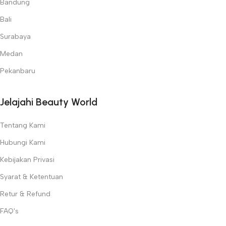
Bandung
Kenapa Memilih Beauty World?
Bali
✅
Produk Berkualitas Tinggi
– Hanya menyediakan brand dan
Surabaya
alat kecantikan terpercaya untuk hasil optimal.
✅
Pilihan Lengkap
– Dari skincare hingga teknologi estetika
Medan
canggih untuk berbagai kebutuhan kecantikan.
Pekanbaru
✅
Mitra Profesional
– Dipercaya oleh dokter estetika,
dermatologis, klinik kecantikan, dan salon di seluruh Indonesia.
Jelajahi Beauty World
✅
Keamanan Terjamin
– Produk dengan standar kualitas
internasional dan bersertifikasi resmi.
✅
Inovasi Terdepan
– Selalu menghadirkan teknologi terbaru
Tentang Kami
untuk perawatan kulit, wajah, dan tubuh.
Hubungi Kami
Temukan semua kebutuhan kecantikan profesional Anda hanya di
Kebijakan Privasi
Beauty World
!
Syarat & Ketentuan
Retur & Refund
FAQ's