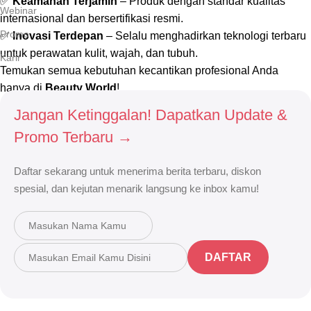
✅
Keamanan Terjamin
– Produk dengan standar kualitas
Webinar
internasional dan bersertifikasi resmi.
Promo
✅
Inovasi Terdepan
– Selalu menghadirkan teknologi terbaru
untuk perawatan kulit, wajah, dan tubuh.
Karir
Temukan semua kebutuhan kecantikan profesional Anda
hanya di
Beauty World
!
Jangan Ketinggalan! Dapatkan Update &
Selengkapnya
Promo Terbaru →
Daftar sekarang untuk menerima berita terbaru, diskon
spesial, dan kejutan menarik langsung ke inbox kamu!
DAFTAR