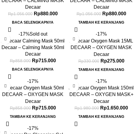
DECAAR – CALMING MASK
DECAAR – CALMING MASK
150ML
150ML
Decaar
Decaar
Rp
880.000
Rp
880.000
Rp
1.056.000
Rp
1.056.000
BACA SELENGKAPNYA
TAMBAH KE KERANJANG
-17%
Sold out
-17%
Decaar – Calming Mask 50ml
DECAAR – OXYGEN MASK
Decaar
15ML
Decaar
Rp
715.000
Rp
275.000
Rp
858.000
Rp
330.000
BACA SELENGKAPNYA
TAMBAH KE KERANJANG
-17%
-17%
DECAAR – OXYGEN MASK
DECAAR – OXYGEN MASK+
50ML
150ML
Decaar
Decaar
Rp
715.000
Rp
1.650.000
Rp
858.000
Rp
1.980.000
TAMBAH KE KERANJANG
TAMBAH KE KERANJANG
-17%