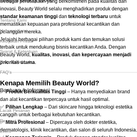
Jelajahi Beauty World
Sebagai perusahaan yang berkomitmen pada kualitas dan
inovasi, Beauty World selalu menghadirkan produk dengan
standar keamanan tinggi
dan
teknologi terbaru
untuk
Tentang Kami
memastikan kepuasan para profesional kecantikan dan
Hubungi Kami
pelanggan mereka.
Jelajahi berbagai pilihan produk kami dan temukan solusi
Kebijakan Privasi
terbaik untuk mendukung bisnis kecantikan Anda. Dengan
Syarat & Ketentuan
Beauty World,
kualitas, inovasi, dan kepercayaan menjadi
Retur & Refund
prioritas utama
.
FAQ's
Kenapa Memilih Beauty World?
Bantuan & Informasi
✅
Produk Berkualitas Tinggi
– Hanya menyediakan brand
dan alat kecantikan terpercaya untuk hasil optimal.
✅
Pilihan Lengkap
– Dari skincare hingga teknologi estetika
Lacak Pesanan
canggih untuk berbagai kebutuhan kecantikan.
Request Quote
✅
Mitra Profesional
– Dipercaya oleh dokter estetika,
dermatologis, klinik kecantikan, dan salon di seluruh Indonesia.
Event