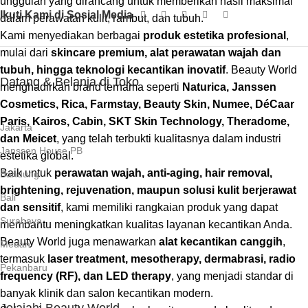
unggulan yang dirancang untuk memberikan hasil maksimal
Ikuti Kami di Sosial Media
dalam perawatan kulit, rambut, dan tubuh.
Kami menyediakan berbagai
produk estetika profesional
,
mulai dari
skincare premium, alat perawatan wajah dan
tubuh, hingga teknologi kecantikan inovatif
. Beauty World
Datang & Belanja di Toko
menghadirkan brand ternama seperti
Naturica, Janssen
Cosmetics, Rica, Farmstay, Beauty Skin, Numee, DéCaar
Paris, Kairos, Cabin, SKT Skin Technology, Theradome,
Jakarta
dan Meicet
, yang telah terbukti kualitasnya dalam industri
Janssen House PB
estetika global.
Baik untuk
perawatan wajah, anti-aging, hair removal,
Bandung
brightening, rejuvenation, maupun solusi kulit berjerawat
Bali
dan sensitif
, kami memiliki rangkaian produk yang dapat
Surabaya
membantu meningkatkan kualitas layanan kecantikan Anda.
Beauty World juga menawarkan
alat kecantikan canggih
,
Medan
termasuk
laser treatment, mesotherapy, dermabrasi, radio
Pekanbaru
frequency (RF), dan LED therapy
, yang menjadi standar di
banyak klinik dan salon kecantikan modern.