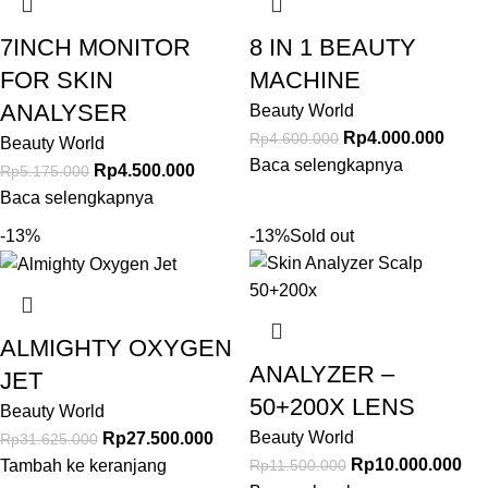
7INCH MONITOR
8 IN 1 BEAUTY
FOR SKIN
MACHINE
ANALYSER
Beauty World
Rp
4.000.000
Rp
4.600.000
Beauty World
Baca selengkapnya
Rp
4.500.000
Rp
5.175.000
Baca selengkapnya
-13%
-13%
Sold out
ALMIGHTY OXYGEN
ANALYZER –
JET
50+200X LENS
Beauty World
Beauty World
Rp
27.500.000
Rp
31.625.000
Rp
10.000.000
Rp
11.500.000
Tambah ke keranjang