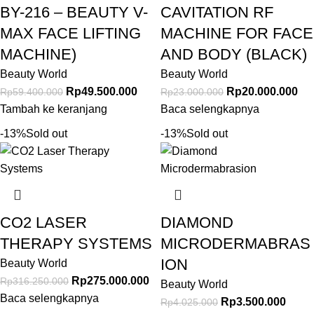
BY-216 – BEAUTY V-
CAVITATION RF
MAX FACE LIFTING
MACHINE FOR FACE
MACHINE)
AND BODY (BLACK)
Beauty World
Beauty World
Rp
49.500.000
Rp
20.000.000
Rp
59.400.000
Rp
23.000.000
Tambah ke keranjang
Baca selengkapnya
-13%
Sold out
-13%
Sold out
CO2 LASER
DIAMOND
THERAPY SYSTEMS
MICRODERMABRAS
ION
Beauty World
Rp
275.000.000
Rp
316.250.000
Beauty World
Baca selengkapnya
Rp
3.500.000
Rp
4.025.000