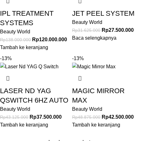
IPL TREATMENT
JET PEEL SYSTEM
SYSTEMS
Beauty World
Rp
27.500.000
Rp
31.625.000
Beauty World
Baca selengkapnya
Rp
120.000.000
Rp
138.000.000
Tambah ke keranjang
-13%
-13%
LASER ND YAG
MAGIC MIRROR
QSWITCH 6HZ AUTO
MAX
Beauty World
Beauty World
Rp
37.500.000
Rp
42.500.000
Rp
43.125.000
Rp
48.875.000
Tambah ke keranjang
Tambah ke keranjang