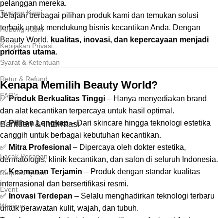
pelanggan mereka.
Tentang Kami
Jelajahi berbagai pilihan produk kami dan temukan solusi
terbaik untuk mendukung bisnis kecantikan Anda. Dengan
Hubungi Kami
Beauty World,
kualitas, inovasi, dan kepercayaan menjadi
Kebijakan Privasi
prioritas utama
.
Syarat & Ketentuan
Retur & Refund
Kenapa Memilih Beauty World?
FAQ's
✅
Produk Berkualitas Tinggi
– Hanya menyediakan brand
dan alat kecantikan terpercaya untuk hasil optimal.
✅
Pilihan Lengkap
– Dari skincare hingga teknologi estetika
Bantuan & Informasi
canggih untuk berbagai kebutuhan kecantikan.
✅
Mitra Profesional
– Dipercaya oleh dokter estetika,
Lacak Pesanan
dermatologis, klinik kecantikan, dan salon di seluruh Indonesia.
✅
Keamanan Terjamin
– Produk dengan standar kualitas
Request Quote
internasional dan bersertifikasi resmi.
Event
✅
Inovasi Terdepan
– Selalu menghadirkan teknologi terbaru
Webinar
untuk perawatan kulit, wajah, dan tubuh.