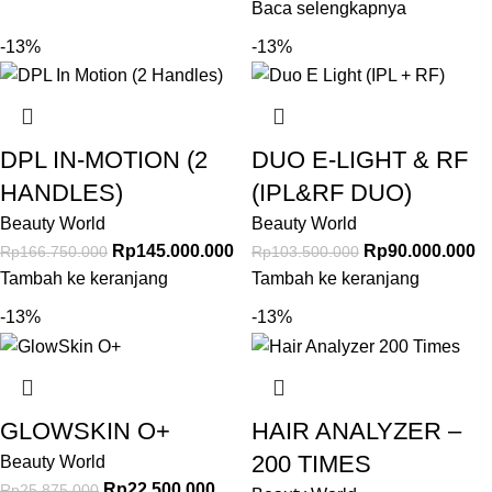
Baca selengkapnya
-13%
-13%
DPL IN-MOTION (2
DUO E-LIGHT & RF
HANDLES)
(IPL&RF DUO)
Beauty World
Beauty World
Rp
145.000.000
Rp
90.000.000
Rp
166.750.000
Rp
103.500.000
Tambah ke keranjang
Tambah ke keranjang
-13%
-13%
GLOWSKIN O+
HAIR ANALYZER –
200 TIMES
Beauty World
Rp
22.500.000
Rp
25.875.000