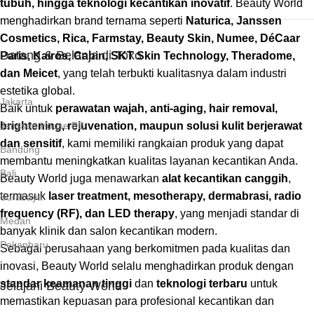
tubuh, hingga teknologi kecantikan inovatif
. Beauty World
menghadirkan brand ternama seperti
Naturica, Janssen
Cosmetics, Rica, Farmstay, Beauty Skin, Numee, DéCaar
Datang & Belanja di Toko
Paris, Kairos, Cabin, SKT Skin Technology, Theradome,
dan Meicet
, yang telah terbukti kualitasnya dalam industri
estetika global.
Jakarta
Baik untuk
perawatan wajah, anti-aging, hair removal,
brightening, rejuvenation, maupun solusi kulit berjerawat
Janssen House PB
dan sensitif
, kami memiliki rangkaian produk yang dapat
Bandung
membantu meningkatkan kualitas layanan kecantikan Anda.
Bali
Beauty World juga menawarkan
alat kecantikan canggih
,
termasuk
laser treatment, mesotherapy, dermabrasi, radio
Surabaya
frequency (RF), dan LED therapy
, yang menjadi standar di
Medan
banyak klinik dan salon kecantikan modern.
Pekanbaru
Sebagai perusahaan yang berkomitmen pada kualitas dan
inovasi, Beauty World selalu menghadirkan produk dengan
standar keamanan tinggi
dan
teknologi terbaru
untuk
Jelajahi Beauty World
memastikan kepuasan para profesional kecantikan dan