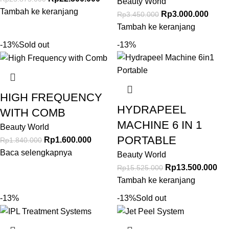
Beauty World
Tambah ke keranjang
Rp
3.000.000
Rp
3.450.000
Tambah ke keranjang
-13%
Sold out
-13%
HIGH FREQUENCY
HYDRAPEEL
WITH COMB
MACHINE 6 IN 1
Beauty World
PORTABLE
Rp
1.600.000
Rp
1.840.000
Baca selengkapnya
Beauty World
Rp
13.500.000
Rp
15.525.000
Tambah ke keranjang
-13%
-13%
Sold out