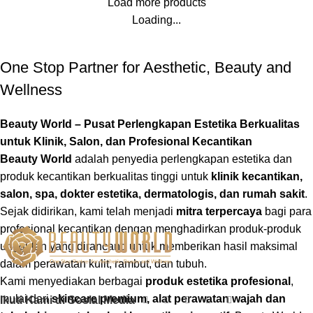
Load more products
Loading...
One Stop Partner for Aesthetic, Beauty and
Wellness
Beauty World – Pusat Perlengkapan Estetika Berkualitas
untuk Klinik, Salon, dan Profesional Kecantikan
Beauty World
adalah penyedia perlengkapan estetika dan
produk kecantikan berkualitas tinggi untuk
klinik kecantikan,
salon, spa, dokter estetika, dermatologis, dan rumah sakit
.
Sejak didirikan, kami telah menjadi
mitra terpercaya
bagi para
profesional kecantikan dengan menghadirkan produk-produk
unggulan yang dirancang untuk memberikan hasil maksimal
dalam perawatan kulit, rambut, dan tubuh.
Kami menyediakan berbagai
produk estetika profesional
,
mulai dari
skincare premium, alat perawatan wajah dan
Ikuti Kami di Sosial Media