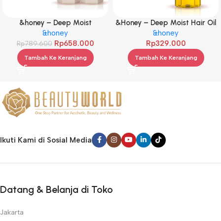
&honey – Deep Moist
&Honey – Deep Moist Hair Oil
Treatment 445 g Twinpack
&honey
3.0 100ml
&honey
Rp
658.000
Rp
329.000
Rp
789.600
Tambah Ke Keranjang
Tambah Ke Keranjang
Ikuti Kami di Sosial Media
Datang & Belanja di Toko
Jakarta