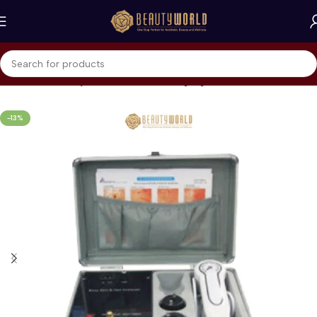
Beranda
Skin Rejuvenation & Anti-Aging
-13%