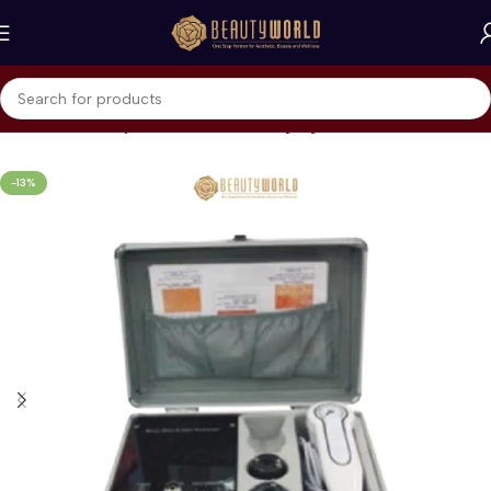
Beranda
Skin Rejuvenation & Anti-Aging
-13%