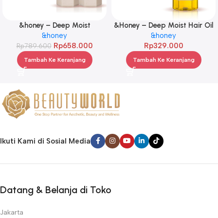
&honey – Deep Moist
&Honey – Deep Moist Hair Oil
Treatment 445 g Twinpack
&honey
3.0 100ml
&honey
Rp
658.000
Rp
329.000
Rp
789.600
Tambah Ke Keranjang
Tambah Ke Keranjang
Ikuti Kami di Sosial Media
Datang & Belanja di Toko
Jakarta