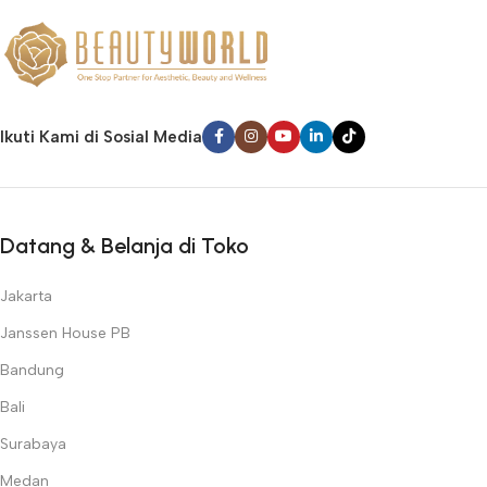
✅
Pilihan Lengkap
– Dari skincare hingga teknologi estetika
canggih untuk berbagai kebutuhan kecantikan.
✅
Mitra Profesional
– Dipercaya oleh dokter estetika,
dermatologis, klinik kecantikan, dan salon di seluruh Indonesia.
✅
Keamanan Terjamin
– Produk dengan standar kualitas
Ikuti Kami di Sosial Media
internasional dan bersertifikasi resmi.
✅
Inovasi Terdepan
– Selalu menghadirkan teknologi terbaru
untuk perawatan kulit, wajah, dan tubuh.
Temukan semua kebutuhan kecantikan profesional Anda hanya di
Datang & Belanja di Toko
Beauty World
!
Jakarta
Janssen House PB
Bandung
Bali
Surabaya
Medan