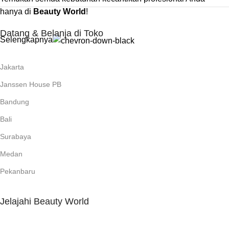
hanya di
Beauty World
!
Datang & Belanja di Toko
Selengkapnya
Jakarta
Janssen House PB
Bandung
Bali
Surabaya
Medan
Pekanbaru
Jelajahi Beauty World