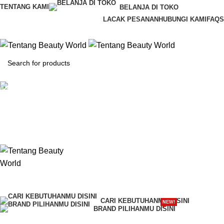
TENTANG KAMI
BELANJA DI TOKO
LACAK PESANAN
HUBUNGI KAMI
FAQS
CS & Beauty Expert
0813-7000-8441
Rp
0
0
items
CARI KEBUTUHANMU DISINI
NEW!
BRAND PILIHANMU DISINI
Request Quote