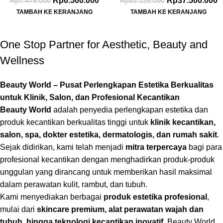
Rp
6.500.000
Rp
37.500.000
Rp
7.475.000
Rp
43.125.000
TAMBAH KE KERANJANG
TAMBAH KE KERANJANG
One Stop Partner for Aesthetic, Beauty and
Wellness
Beauty World – Pusat Perlengkapan Estetika Berkualitas
untuk Klinik, Salon, dan Profesional Kecantikan
Beauty World
adalah penyedia perlengkapan estetika dan
produk kecantikan berkualitas tinggi untuk
klinik kecantikan,
salon, spa, dokter estetika, dermatologis, dan rumah sakit
.
Sejak didirikan, kami telah menjadi
mitra terpercaya
bagi para
profesional kecantikan dengan menghadirkan produk-produk
unggulan yang dirancang untuk memberikan hasil maksimal
dalam perawatan kulit, rambut, dan tubuh.
Kami menyediakan berbagai
produk estetika profesional
,
mulai dari
skincare premium, alat perawatan wajah dan
tubuh, hingga teknologi kecantikan inovatif
. Beauty World