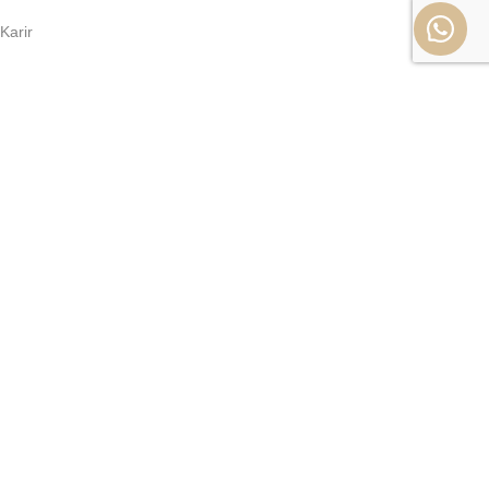
Karir
Jangan Ketinggalan! Dapatkan Update &
Promo Terbaru →
Daftar sekarang untuk menerima berita terbaru, diskon
spesial, dan kejutan menarik langsung ke inbox kamu!
DAFTAR
Bayar dengan Mudah