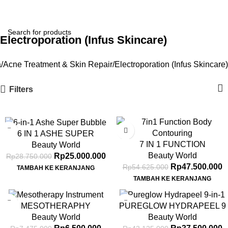
Login / Register
Electroporation (Infus Skincare)
a
Acne Treatment & Skin Repair
Electroporation (Infus Skincare)
Filters
-13%
-13%
6 IN 1 ASHE SUPER
7 IN 1 FUNCTION
BUBBLE
Beauty World
Beauty World
Rp
25.000.000
Rp
28.750.000
Rp
47.500.000
Rp
54.625.000
TAMBAH KE KERANJANG
TAMBAH KE KERANJANG
-13%
-13%
MESOTHERAPHY
PUREGLOW HYDRAPEEL 9
INSTRUMENT
IN 1
Beauty World
Beauty World