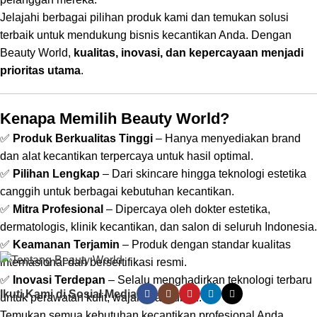
Jelajahi berbagai pilihan produk kami dan temukan solusi
terbaik untuk mendukung bisnis kecantikan Anda. Dengan
Beauty World,
kualitas, inovasi, dan kepercayaan menjadi
prioritas utama
.
Kenapa Memilih Beauty World?
✅
Produk Berkualitas Tinggi
– Hanya menyediakan brand
dan alat kecantikan terpercaya untuk hasil optimal.
✅
Pilihan Lengkap
– Dari skincare hingga teknologi estetika
canggih untuk berbagai kebutuhan kecantikan.
✅
Mitra Profesional
– Dipercaya oleh dokter estetika,
dermatologis, klinik kecantikan, dan salon di seluruh Indonesia.
✅
Keamanan Terjamin
– Produk dengan standar kualitas
internasional dan bersertifikasi resmi.
✅
Inovasi Terdepan
– Selalu menghadirkan teknologi terbaru
Ikuti Kami di Sosial Media
untuk perawatan kulit, wajah, dan tubuh.
Temukan semua kebutuhan kecantikan profesional Anda