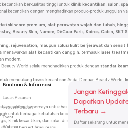
kecantikan berkualitas tinggi untuk
klinik kecantikan, salon, s
onal kecantikan dengan menghadirkan produk-produk unggulan ya
 dari
skincare premium, alat perawatan wajah dan tubuh, hingg
mstay, Beauty Skin, Numee, DéCaar Paris, Kairos, Cabin, SKT
ing, rejuvenation, maupun solusi kulit berjerawat dan sensiti
uga menawarkan
alat kecantikan canggih
, termasuk
laser treatm
kan modern.
, Beauty World selalu menghadirkan produk dengan
standar keam
k untuk mendukung bisnis kecantikan Anda. Dengan Beauty World,
k
Bantuan & Informasi
Jangan Ketinggal
Lacak Pesanan
Dapatkan Update
 kecantikan terpercaya untuk hasil optimal.
Request Quote
Terbaru →
ggih untuk berbagai kebutuhan kecantikan.
Event
s, klinik kecantikan, dan salon di seluruh Indonesia.
Daftar sekarang untuk mene
Webinar
onal dan bersertifikasi resmi.