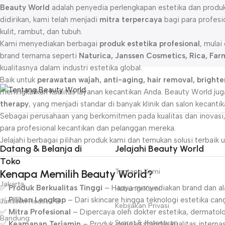
Beauty World
adalah penyedia perlengkapan estetika dan produk 
didirikan, kami telah menjadi
mitra terpercaya
bagi para profesi
kulit, rambut, dan tubuh.
Kami menyediakan berbagai
produk estetika profesional
, mulai
brand ternama seperti
Naturica, Janssen Cosmetics, Rica, Far
kualitasnya dalam industri estetika global.
Baik untuk
perawatan wajah, anti-aging, hair removal, brighten
meningkatkan kualitas layanan kecantikan Anda. Beauty World j
therapy
, yang menjadi standar di banyak klinik dan salon kecanti
Sebagai perusahaan yang berkomitmen pada kualitas dan inovasi
para profesional kecantikan dan pelanggan mereka.
Jelajahi berbagai pilihan produk kami dan temukan solusi terbai
Datang & Belanja di
Jelajahi Beauty World
Toko
Kenapa Memilih Beauty World?
Tentang Kami
Jakarta
✅
Produk Berkualitas Tinggi
– Hanya menyediakan brand dan alat
Hubungi Kami
✅
Pilihan Lengkap
– Dari skincare hingga teknologi estetika can
Janssen House PB
Kebijakan Privasi
✅
Mitra Profesional
– Dipercaya oleh dokter estetika, dermatologi
Bandung
Syarat & Ketentuan
✅
Keamanan Terjamin
– Produk dengan standar kualitas internasi