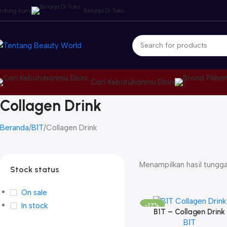
entang Kami
Belanja Di Toko
Cari Kebutuhanmu Disini
Collagen Drink
Beranda
B1T
Collagen Drink
Menampilkan hasil tungga
Stock status
On sale
In stock
-17%
B1T – Collagen Drink
SOLD OUT
B1T