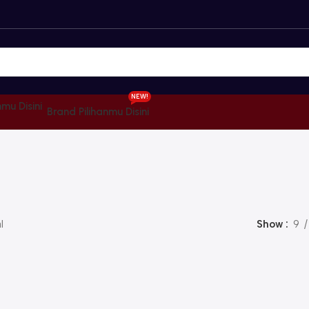
NEW!
Brand Pilihanmu Disini
l
Show
9