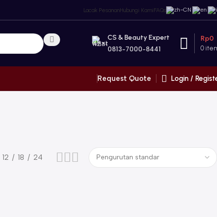
Lacak Pesanan
Hubungi Kami
FAQs
CS & Beauty Expert
Rp
0
0
ite
0813-7000-8441
Login / Regist
Request Quote
12
18
24