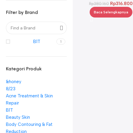
Rp
316.800
Rp
380.160
Filter by Brand
Baca Selengkapnya
B1T
1
Kategori Produk
&honey
8/23
Acne Treatment & Skin
Repair
B1T
Beauty Skin
Body Contouring & Fat
Reduction