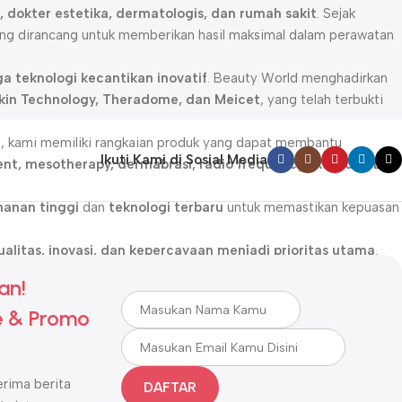
pa, dokter estetika, dermatologis, dan rumah sakit
. Sejak
ng dirancang untuk memberikan hasil maksimal dalam perawatan
a teknologi kecantikan inovatif
. Beauty World menghadirkan
 Skin Technology, Theradome, dan Meicet
, yang telah terbukti
f
, kami memiliki rangkaian produk yang dapat membantu
Ikuti Kami di Sosial Media
ent, mesotherapy, dermabrasi, radio frequency (RF), dan LED
anan tinggi
dan
teknologi terbaru
untuk memastikan kepuasan
ualitas, inovasi, dan kepercayaan menjadi prioritas utama
.
an!
 & Promo
rima berita
DAFTAR