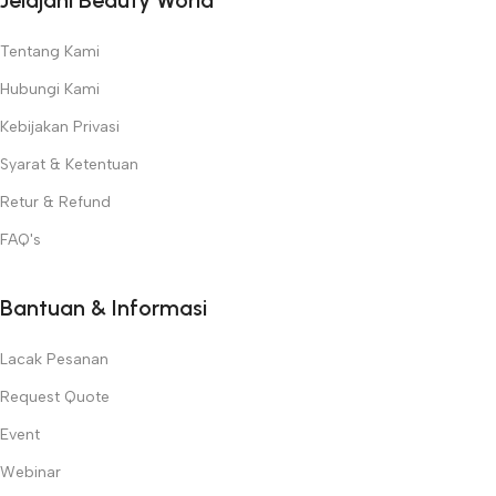
Temukan semua kebutuhan kecantikan profesional Anda hanya di
Beauty World
!
Tentang Kami
Hubungi Kami
Kebijakan Privasi
Syarat & Ketentuan
Retur & Refund
FAQ's
Bantuan & Informasi
Lacak Pesanan
Request Quote
Event
Webinar