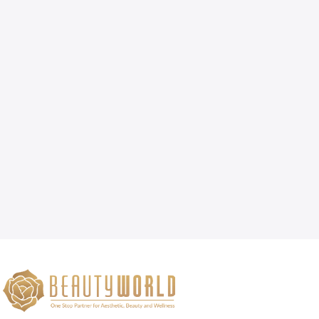
Kami menyediakan berbagai
produk estetika profesional
, mulai
dari
skincare premium, alat perawatan wajah dan tubuh,
hingga teknologi kecantikan inovatif
. Beauty World
menghadirkan brand ternama seperti
Naturica, Janssen
Cosmetics, Rica, Farmstay, Beauty Skin, Numee, DéCaar
Paris, Kairos, Cabin, SKT Skin Technology, Theradome, dan
Meicet
, yang telah terbukti kualitasnya dalam industri estetika
global.
Baik untuk
perawatan wajah, anti-aging, hair removal,
brightening, rejuvenation, maupun solusi kulit berjerawat dan
sensitif
, kami memiliki rangkaian produk yang dapat membantu
meningkatkan kualitas layanan kecantikan Anda. Beauty World
juga menawarkan
alat kecantikan canggih
, termasuk
laser
treatment, mesotherapy, dermabrasi, radio frequency (RF),
dan LED therapy
, yang menjadi standar di banyak klinik dan
salon kecantikan modern.
Sebagai perusahaan yang berkomitmen pada kualitas dan
inovasi, Beauty World selalu menghadirkan produk dengan