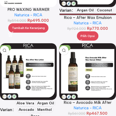
PRO WAXING WARMER
Varian
Argan Oil
Coconut
Naturica - RICA
Rica – After Wax Emulsion
Rp
495.000
Rp
594.000
Naturica - RICA
500ml
Tambah Ke Keranjang
Rp
770.000
Rp
924.000
Pilih Opsi
-17%
-17%
Rica – Avocado Milk After
Aloe Vera
Argan Oil
Wax Serum 100ml
Naturica - RICA
Varian
Avocado
Menthol
Rp
467.500
Rp
561.000