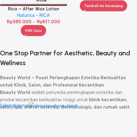
Rose
Tambah Ke Keranjang
Rica – After Wax Lotion
Naturica - RICA
Rp
385.000
–
Rp
517.000
Pilih Opsi
One Stop Partner for Aesthetic, Beauty and
Wellness
Beauty World – Pusat Perlengkapan Estetika Berkualitas
untuk Klinik, Salon, dan Profesional Kecantikan
Beauty World
adalah penyedia perlengkapan estetika dan
produk kecantikan berkualitas tinggi untuk
klinik kecantikan,
Selengkapnya
salon, spa, dokter estetika, dermatologis, dan rumah sakit
.
Sejak didirikan, kami telah menjadi
mitra terpercaya
bagi para
profesional kecantikan dengan menghadirkan produk-produk
unggulan yang dirancang untuk memberikan hasil maksimal dalam
perawatan kulit, rambut, dan tubuh.