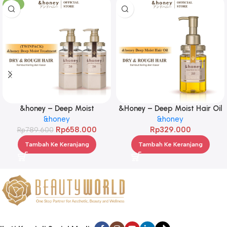
-17%
&honey – Deep Moist
&Honey – Deep Moist Hair Oil
Treatment 445 g Twinpack
&honey
3.0 100ml
&honey
Rp
658.000
Rp
329.000
Rp
789.600
Tambah Ke Keranjang
Tambah Ke Keranjang