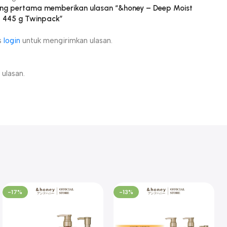
ang pertama memberikan ulasan “&honey – Deep Moist
 445 g Twinpack”
s
login
untuk mengirimkan ulasan.
ulasan.
-17%
-13%