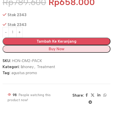
Rp
789.600
Rp
658.000
Stok 2343
Stok 2343
Tambah Ke Keranjang
Buy Now
SKU:
HON-DM2-PACK
Kategori:
&honey
,
Treatment
Tag:
agustus promo
98
People watching this
Share:
product now!