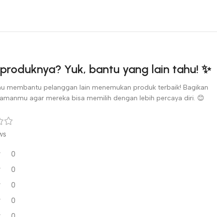
produknya? Yuk, bantu yang lain tahu! ✨
u membantu pelanggan lain menemukan produk terbaik! Bagikan
amanmu agar mereka bisa memilih dengan lebih percaya diri. 😊
ws
0
0
0
0
0