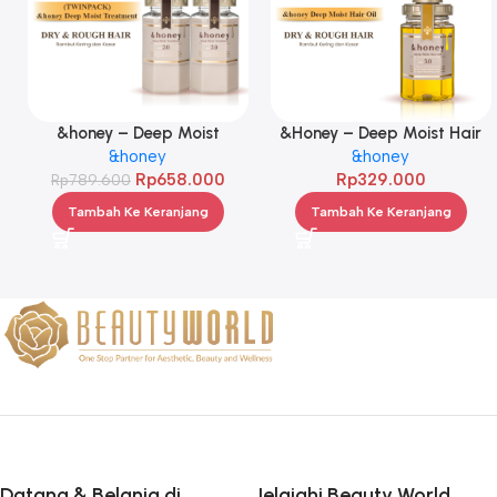
&honey – Deep Moist
&Honey – Deep Moist Hair
Treatment 445 g Twinpack
&honey
Oil 3.0 100ml
&honey
Rp
658.000
Rp
329.000
Rp
789.600
Tambah Ke Keranjang
Tambah Ke Keranjang
Datang & Belanja di
Jelajahi Beauty World