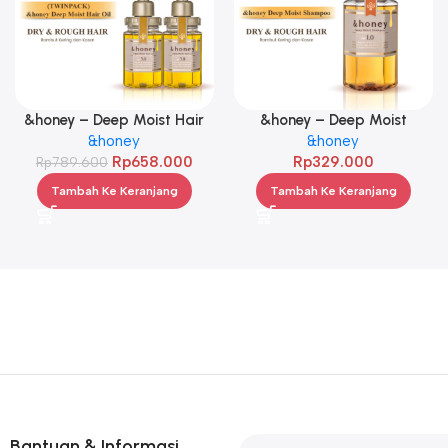
&honey – Deep Moist Hair
&honey – Deep Moist
Oil 3.0 100ml Twinpack
&honey
Shampoo 1.0 440ml
&honey
Rp
658.000
Rp
329.000
Rp
789.600
Tambah Ke Keranjang
Tambah Ke Keranjang
Bantuan & Informasi