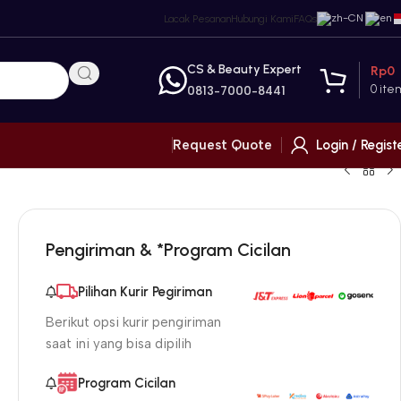
Lacak Pesanan
Hubungi Kami
FAQs
CS & Beauty Expert
Rp
0
0
ite
0813-7000-8441
Login / Regist
Request Quote
Pengiriman & *Program Cicilan
Pilihan Kurir Pegiriman
Berikut opsi kurir pengiriman
saat ini yang bisa dipilih
Program Cicilan