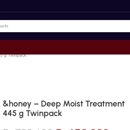
5 g Twinpack
Gunakan Kode: FOLLOWBW20K
*Potongan Rp 20.000 untuk Pembelian Pertama
&honey – Deep Moist Treatment
445 g Twinpack