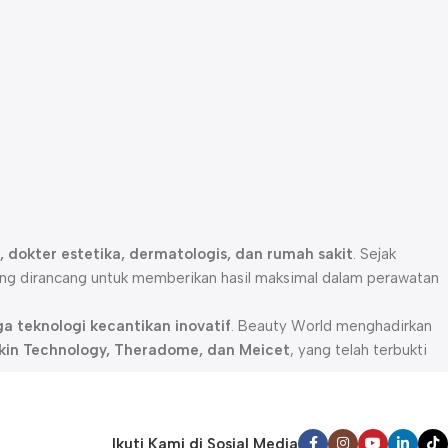
pa, dokter estetika, dermatologis, dan rumah sakit
. Sejak
ng dirancang untuk memberikan hasil maksimal dalam perawatan
a teknologi kecantikan inovatif
. Beauty World menghadirkan
 Skin Technology, Theradome, dan Meicet
, yang telah terbukti
f
, kami memiliki rangkaian produk yang dapat membantu
ent, mesotherapy, dermabrasi, radio frequency (RF), dan LED
Ikuti Kami di Sosial Media