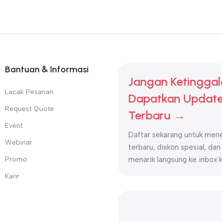
, Beauty World selalu menghadirkan produk dengan
standar keam
k untuk mendukung bisnis kecantikan Anda. Dengan Beauty World,
k
Bantuan & Informasi
Jangan Ketinggal
 kecantikan terpercaya untuk hasil optimal.
Lacak Pesanan
ggih untuk berbagai kebutuhan kecantikan.
Dapatkan Update
s, klinik kecantikan, dan salon di seluruh Indonesia.
Request Quote
Terbaru →
onal dan bersertifikasi resmi.
Event
k perawatan kulit, wajah, dan tubuh.
Daftar sekarang untuk mene
Beauty World
!
Webinar
terbaru, diskon spesial, dan
Promo
menarik langsung ke inbox 
Karir