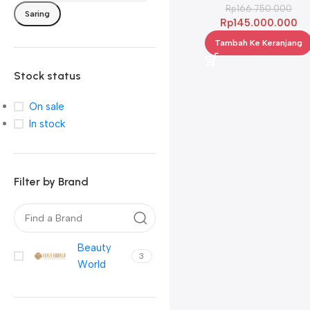
Rp
166.750.000
Saring
Rp
145.000.000
Tambah Ke Keranjang
Stock status
On sale
In stock
Filter by Brand
Beauty
3
World