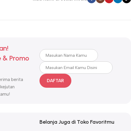
anan tinggi
dan
teknologi terbaru
untuk memastikan kepuasan
ualitas, inovasi, dan kepercayaan menjadi prioritas utama
.
an!
 & Promo
rima berita
DAFTAR
 kejutan
kamu!
Belanja Juga di Toko Favoritmu