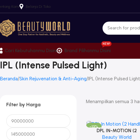
entang Kami
Belanja Di Toko
NEW!
Cari Kebutuhanmu Disini
Brand Pilihanmu Disini
IPL (Intense Pulsed Light)
Beranda
Skin Rejuvenation & Anti-Aging
IPL (Intense Pulsed Light
Menampilkan semua 3 has
Filter by Harga
-13%
DPL IN-MOTION (2
Beauty World
HANDLES)