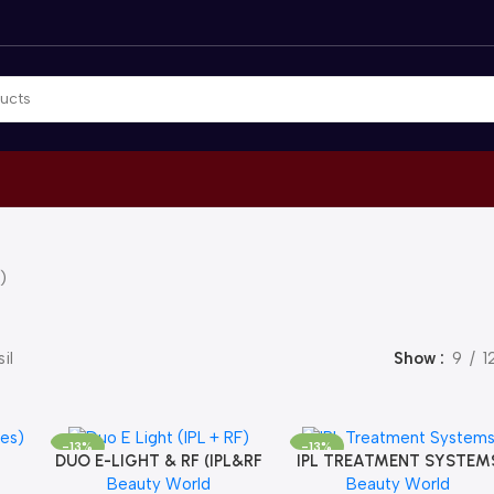
)
il
Show
9
1
-13%
-13%
DUO E-LIGHT & RF (IPL&RF
IPL TREATMENT SYSTEM
Beauty World
DUO)
Beauty World