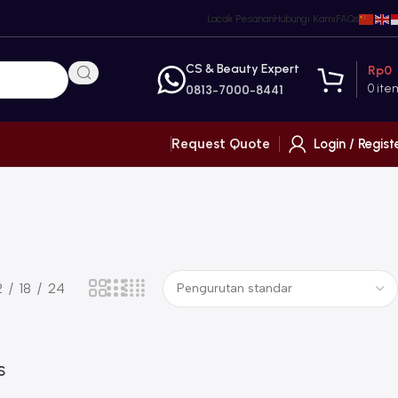
Lacak Pesanan
Hubungi Kami
FAQs
CS & Beauty Expert
Rp
0
0
ite
0813-7000-8441
Login / Regist
Request Quote
2
18
24
S