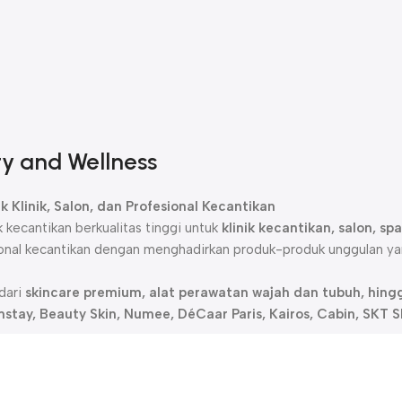
ty and Wellness
 Klinik, Salon, dan Profesional Kecantikan
kecantikan berkualitas tinggi untuk
klinik kecantikan, salon, s
onal kecantikan dengan menghadirkan produk-produk unggulan ya
 dari
skincare premium, alat perawatan wajah dan tubuh, hingg
mstay, Beauty Skin, Numee, DéCaar Paris, Kairos, Cabin, SKT
ing, rejuvenation, maupun solusi kulit berjerawat dan sensiti
uga menawarkan
alat kecantikan canggih
, termasuk
laser treatm
kan modern.