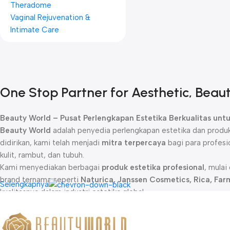
Theradome
Vaginal Rejuvenation &
Intimate Care
One Stop Partner for Aesthetic, Beau
Beauty World – Pusat Perlengkapan Estetika Berkualitas untuk
Beauty World
adalah penyedia perlengkapan estetika dan produk 
didirikan, kami telah menjadi
mitra terpercaya
bagi para profesi
kulit, rambut, dan tubuh.
Kami menyediakan berbagai
produk estetika profesional
, mulai
brand ternama seperti
Naturica, Janssen Cosmetics, Rica, Far
Selengkapnya
kualitasnya dalam industri estetika global.
Baik untuk
perawatan wajah, anti-aging, hair removal, brighten
meningkatkan kualitas layanan kecantikan Anda. Beauty World j
therapy
, yang menjadi standar di banyak klinik dan salon kecanti