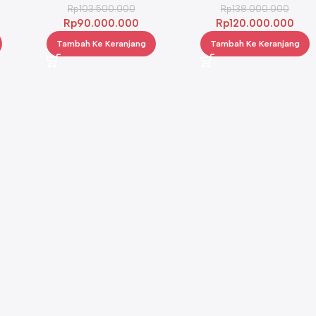
Rp
103.500.000
Rp
138.000.000
Rp
90.000.000
Rp
120.000.000
Tambah Ke Keranjang
Tambah Ke Keranjang