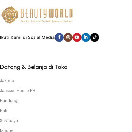
✅
Pilihan Lengkap
– Dari skincare hingga teknologi estetika
canggih untuk berbagai kebutuhan kecantikan.
✅
Mitra Profesional
– Dipercaya oleh dokter estetika,
dermatologis, klinik kecantikan, dan salon di seluruh Indonesia.
✅
Keamanan Terjamin
– Produk dengan standar kualitas
Ikuti Kami di Sosial Media
internasional dan bersertifikasi resmi.
✅
Inovasi Terdepan
– Selalu menghadirkan teknologi terbaru
untuk perawatan kulit, wajah, dan tubuh.
Temukan semua kebutuhan kecantikan profesional Anda hanya di
Datang & Belanja di Toko
Beauty World
!
Jakarta
Janssen House PB
Bandung
Bali
Surabaya
Medan