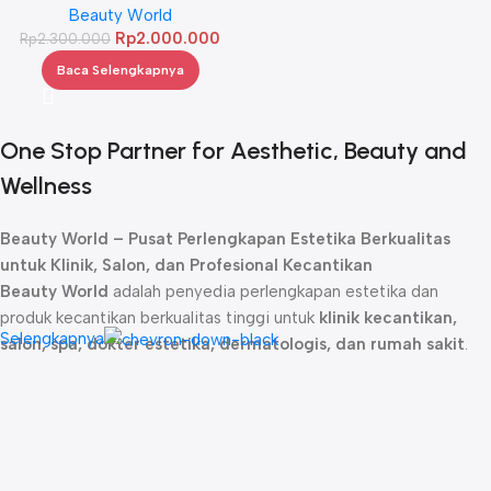
SOLD OUT
Beauty World
Rp
2.000.000
Rp
2.300.000
Baca Selengkapnya
One Stop Partner for Aesthetic, Beauty and
Wellness
Beauty World – Pusat Perlengkapan Estetika Berkualitas
untuk Klinik, Salon, dan Profesional Kecantikan
Beauty World
adalah penyedia perlengkapan estetika dan
produk kecantikan berkualitas tinggi untuk
klinik kecantikan,
Selengkapnya
salon, spa, dokter estetika, dermatologis, dan rumah sakit
.
Sejak didirikan, kami telah menjadi
mitra terpercaya
bagi para
profesional kecantikan dengan menghadirkan produk-produk
unggulan yang dirancang untuk memberikan hasil maksimal dalam
perawatan kulit, rambut, dan tubuh.
Kami menyediakan berbagai
produk estetika profesional
, mulai