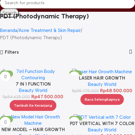
Search
PDT (Photodynamic Therapy)
Beranda
Acne Treatment & Skin Repair
PDT (Photodynamic Therapy)
Filters
-13%
-13%
LASER HAIR GROWTH
SOLD OUT
7 IN 1 FUNCTION
Beauty World
MACHINE
Beauty World
Rp
48.500.000
Rp
55.775.000
Rp
47.500.000
Rp
54.625.000
Baca Selengkapnya
Tambah Ke Keranjang
-13%
-13%
PDT VERTICAL WITH 7 COLOR
NEW MODEL – HAIR GROWTH
Beauty World