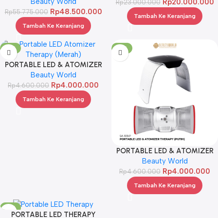
Beauty World
MACHINE
Rp
20.000.000
Rp
23.000.000
Rp
48.500.000
Rp
55.775.000
Tambah Ke Keranjang
Tambah Ke Keranjang
-13%
-13%
PORTABLE LED & ATOMIZER
THERAPY (MERAH)
Beauty World
Rp
4.000.000
Rp
4.600.000
Tambah Ke Keranjang
PORTABLE LED & ATOMIZER
THERAPY (PUTIH)
Beauty World
Rp
4.000.000
Rp
4.600.000
Tambah Ke Keranjang
-13%
PORTABLE LED THERAPY