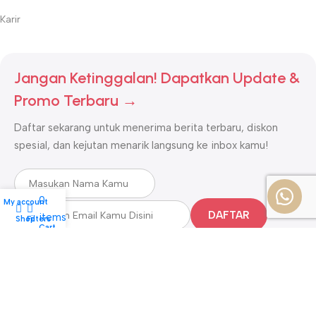
Karir
Jangan Ketinggalan! Dapatkan Update &
Promo Terbaru →
Daftar sekarang untuk menerima berita terbaru, diskon
spesial, dan kejutan menarik langsung ke inbox kamu!
0
My account
DAFTAR
items
Shop
Filters
CS
Cart
Bayar dengan Mudah