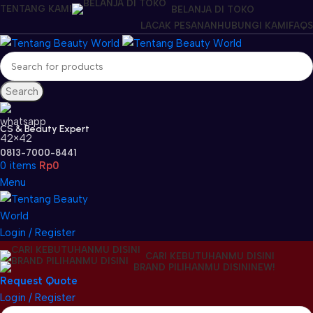
TENTANG KAMI
BELANJA DI TOKO
LACAK PESANAN
HUBUNGI KAMI
FAQS
Search
CS & Beauty Expert
0813-7000-8441
0
items
Rp
0
Menu
Login / Register
CARI KEBUTUHANMU DISINI
BRAND PILIHANMU DISINI
NEW!
Request Quote
Login / Register