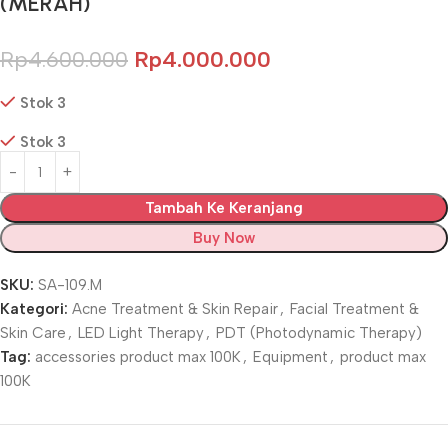
(MERAH)
Rp
4.600.000
Rp
4.000.000
Stok 3
Stok 3
Tambah Ke Keranjang
Buy Now
SKU:
SA-109.M
Kategori:
Acne Treatment & Skin Repair
,
Facial Treatment &
Skin Care
,
LED Light Therapy
,
PDT (Photodynamic Therapy)
Tag:
accessories product max 100K
,
Equipment
,
product max
100K