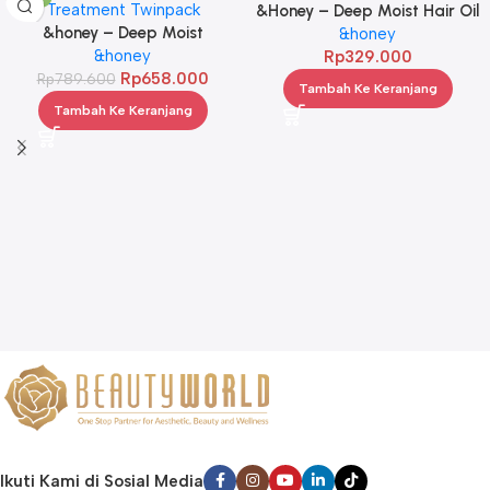
&Honey – Deep Moist Hair Oil
&honey – Deep Moist
3.0 100ml
&honey
Treatment 445 g Twinpack
&honey
Rp
329.000
Rp
658.000
Rp
789.600
Tambah Ke Keranjang
Tambah Ke Keranjang
Ikuti Kami di Sosial Media