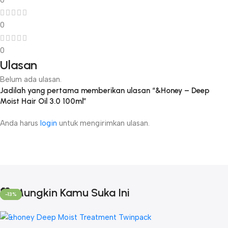
0
0
0
Ulasan
Belum ada ulasan.
Jadilah yang pertama memberikan ulasan “&Honey – Deep
Moist Hair Oil 3.0 100ml”
Anda harus
login
untuk mengirimkan ulasan.
💖 Mungkin Kamu Suka Ini
-17%
-17%
-17%
-13%
-13%