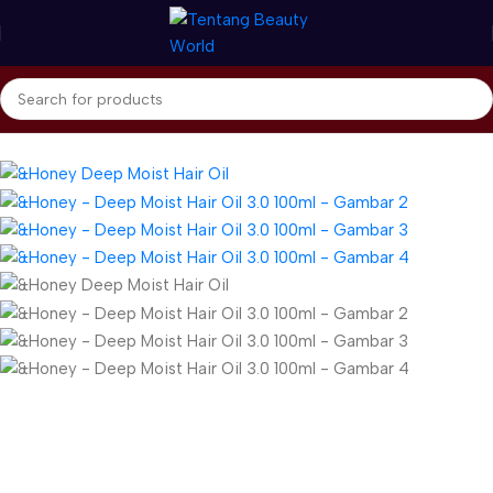
Beranda
&honey
Hair Oil
Gunakan Kode: FOLLOWBW20K
*Potongan Rp 20.000 untuk Pembelian Pertama