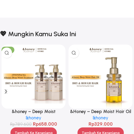
💖 Mungkin Kamu Suka Ini
-17%
&honey – Deep Moist
&Honey – Deep Moist Hair Oil
Treatment 445 g Twinpack
&honey
3.0 100ml
&honey
Rp
658.000
Rp
329.000
Rp
789.600
Tambah Ke Keranjang
Tambah Ke Keranjang