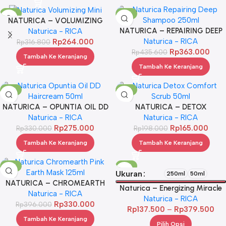
-17%
-17%
NATURICA – VOLUMIZING
NATURICA – REPAIRING DEEP
Naturica - RICA
MINIS 2*50ML
Naturica - RICA
SHP 250ML
Rp
264.000
Rp
316.800
Rp
363.000
Rp
435.600
Tambah Ke Keranjang
Tambah Ke Keranjang
-17%
-17%
NATURICA – OPUNTIA OIL DD
NATURICA – DETOX
HAIRCREAM 50ML
Naturica - RICA
COMFORT SCRUB 50ML
Naturica - RICA
Rp
275.000
Rp
165.000
Rp
330.000
Rp
198.000
Tambah Ke Keranjang
Tambah Ke Keranjang
-17%
-17%
Ukuran
250ml
50ml
NATURICA – CHROMEARTH
Naturica – Energizing Miracle
PINK EARTH MASK 125 ML
Naturica - RICA
Naturica - RICA
Shampoo
Rp
330.000
Rp
396.000
Rp
137.500
–
Rp
379.500
Tambah Ke Keranjang
Pilih Opsi