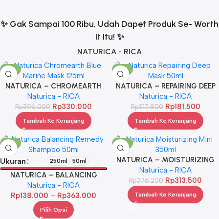
✨ Gak Sampai 100 Ribu, Udah Dapet Produk Se- Worth
It Itu! ✨
NATURICA - RICA
-17%
-17%
NATURICA – CHROMEARTH
NATURICA – REPAIRING DEEP
BLUE MARINE MASK 125 ML
Naturica - RICA
Naturica - RICA
MASK 50ML
Rp
330.000
Rp
181.500
Rp
396.000
Rp
217.800
Tambah Ke Keranjang
Tambah Ke Keranjang
-17%
-17%
NATURICA – MOISTURIZING
Ukuran
250ml
50ml
Naturica - RICA
MINIS 3*50ML
NATURICA – BALANCING
Rp
313.500
Rp
376.200
REMEDY SHP 50ML
Naturica - RICA
Rp
138.000
–
Rp
363.000
Tambah Ke Keranjang
Pilih Opsi