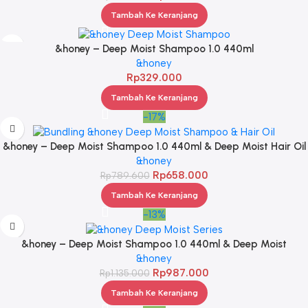
Tambah Ke Keranjang
&honey – Deep Moist Shampoo 1.0 440ml
&honey
Rp
329.000
Tambah Ke Keranjang
-17%
&honey – Deep Moist Shampoo 1.0 440ml & Deep Moist Hair Oil
3.0 100ml
&honey
Rp
658.000
Rp
789.600
Tambah Ke Keranjang
-13%
&honey – Deep Moist Shampoo 1.0 440ml & Deep Moist
Treatment 2.0 445Gr & Deep Moist Hair Oil 3.0 100ml
&honey
Rp
987.000
Rp
1.135.000
Tambah Ke Keranjang