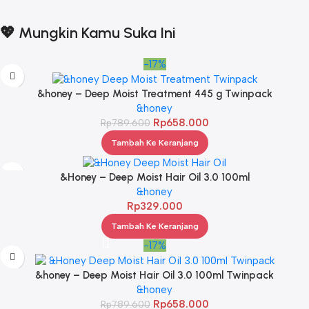
💖 Mungkin Kamu Suka Ini
-17%
&honey – Deep Moist Treatment 445 g Twinpack
&honey
Rp
658.000
Rp
789.600
Tambah Ke Keranjang
&Honey – Deep Moist Hair Oil 3.0 100ml
&honey
Rp
329.000
Tambah Ke Keranjang
-17%
&honey – Deep Moist Hair Oil 3.0 100ml Twinpack
&honey
Rp
658.000
Rp
789.600