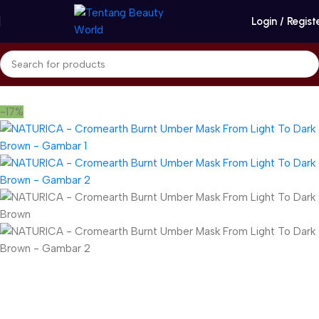
Login / Regist
Beranda
Naturica - RICA
Cromearth
-17%
Gunakan Kode: FOLLOWBW20K