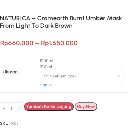
*Potongan Rp 20.000 untuk Pembelian Pertama
NATURICA – Cromearth Burnt Umber Mask
From Light To Dark Brown
Rp
660.000
–
Rp
1.650.000
1000ml
250ml
Ukuran
Hapus
Tambah Ke Keranjang
Buy Now
SKU:
N/A