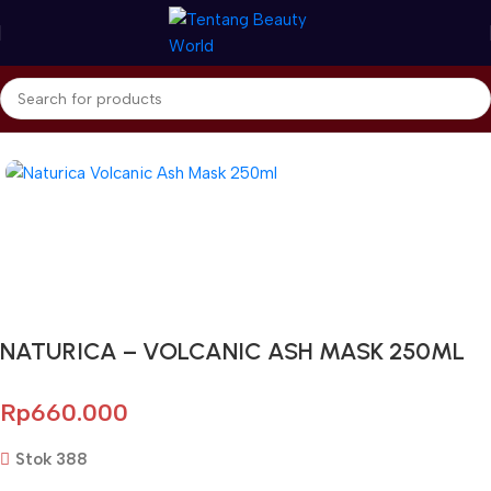
Beranda
Naturica - RICA
Cromearth
Gunakan Kode: FOLLOWBW20K
*Potongan Rp 20.000 untuk Pembelian Pertama
NATURICA – VOLCANIC ASH MASK 250ML
Rp
660.000
Stok 388