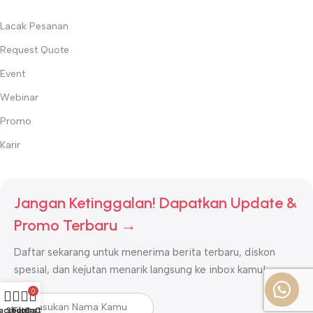
Lacak Pesanan
Request Quote
Event
Webinar
Promo
Karir
Jangan Ketinggalan! Dapatkan Update &
Promo Terbaru →
Daftar sekarang untuk menerima berita terbaru, diskon
spesial, dan kejutan menarik langsung ke inbox kamu!
0
account
Shop
Filters
Cart
CS