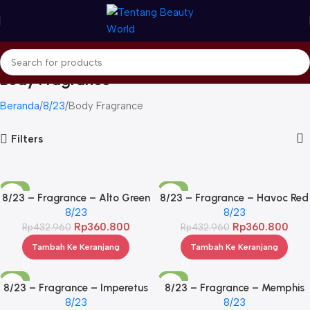
Body Fragrance
Beranda
8/23
Body Fragrance
Filters
-17%
-17%
8/23 – Fragrance – Alto Green
8/23 – Fragrance – Havoc Red
8/23
8/23
Rp
360.800
Rp
360.800
Rp
432.960
Rp
432.960
Tambah Ke Keranjang
Tambah Ke Keranjang
-17%
-17%
8/23 – Fragrance – Imperetus
8/23 – Fragrance – Memphis
Heron Black
8/23
Purple
8/23