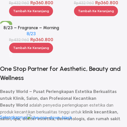
Rp
360.800
Rp
360.800
Rp
432.960
Rp
432.960
Tambah Ke Keranjang
Tambah Ke Keranjang
-17%
8/23 – Fragrance – Morning
Aex Yellow
8/23
Rp
360.800
Rp
432.960
Tambah Ke Keranjang
One Stop Partner for Aesthetic, Beauty and
Wellness
Beauty World – Pusat Perlengkapan Estetika Berkualitas
untuk Klinik, Salon, dan Profesional Kecantikan
Beauty World
adalah penyedia perlengkapan estetika dan
produk kecantikan berkualitas tinggi untuk
klinik kecantikan,
Selengkapnya
salon, spa, dokter estetika, dermatologis, dan rumah sakit
.
Sejak didirikan, kami telah menjadi
mitra terpercaya
bagi para