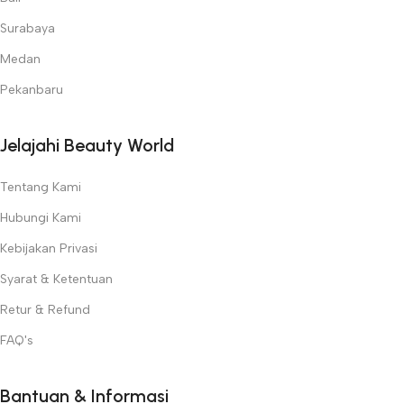
internasional dan bersertifikasi resmi.
Surabaya
✅
Inovasi Terdepan
– Selalu menghadirkan teknologi terbaru
untuk perawatan kulit, wajah, dan tubuh.
Medan
Temukan semua kebutuhan kecantikan profesional Anda hanya di
Pekanbaru
Beauty World
!
Jelajahi Beauty World
Tentang Kami
Hubungi Kami
Kebijakan Privasi
Syarat & Ketentuan
Retur & Refund
FAQ's
Bantuan & Informasi