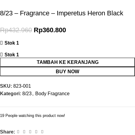
8/23 – Fragrance – Imperetus Heron Black
Rp
432.960
Rp
360.800
Stok 1
Stok 1
TAMBAH KE KERANJANG
BUY NOW
SKU:
823-001
Kategori:
8/23
,
Body Fragrance
19
People watching this product now!
Share: