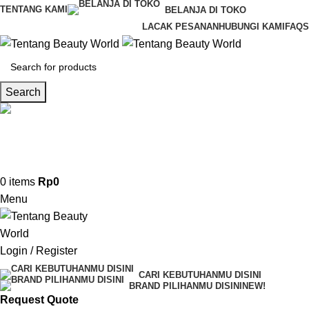
TENTANG KAMI
BELANJA DI TOKO
LACAK PESANAN
HUBUNGI KAMI
FAQS
Search
CS & Beauty Expert
0813-7000-8441
0
items
Rp
0
Menu
Login / Register
CARI KEBUTUHANMU DISINI
BRAND PILIHANMU DISINI
NEW!
Request Quote