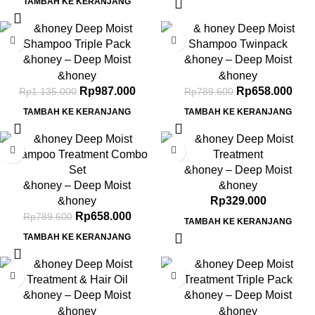
TAMBAH KE KERANJANG
-13%
-17%
&honey – Deep Moist
&honey – Deep Moist
Shampoo 1.0 Triple-Pack
Shampoo 440 ml Twinpack
&honey
&honey
Rp
987.000
Rp
658.000
Rp
1.135.000
Rp
789.600
TAMBAH KE KERANJANG
TAMBAH KE KERANJANG
-17%
&honey – Deep Moist
&honey – Deep Moist
Treatment 2.0 445Gr
&honey
Shampoo 440ml + Treatment
&honey
Rp
329.000
445g Combo Set
Rp
658.000
Rp
789.600
TAMBAH KE KERANJANG
TAMBAH KE KERANJANG
-17%
-13%
&honey – Deep Moist
&honey – Deep Moist
Treatment 2.0 445Gr & Deep
Treatment 2.0 Triple-Pack
&honey
&honey