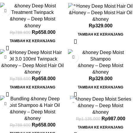
-17%
&Honey – Deep Moist Hair Oil
&honey – Deep Moist
3.0 100ml
&honey
Treatment 445 g Twinpack
&honey
Rp
329.000
Rp
658.000
Rp
789.600
TAMBAH KE KERANJANG
TAMBAH KE KERANJANG
-17%
&honey – Deep Moist Hair Oil
&honey – Deep Moist
3.0 100ml Twinpack
Shampoo 1.0 440ml
&honey
&honey
Rp
658.000
Rp
329.000
Rp
789.600
TAMBAH KE KERANJANG
TAMBAH KE KERANJANG
-17%
-13%
&honey – Deep Moist
&honey – Deep Moist
Shampoo 1.0 440ml & Deep
&honey
Shampoo 1.0 440ml & Deep
&honey
Moist Treatment 2.0 445Gr &
Rp
987.000
Rp
1.135.000
Moist Hair Oil 3.0 100ml
Rp
658.000
Deep Moist Hair Oil 3.0 100ml
Rp
789.600
TAMBAH KE KERANJANG