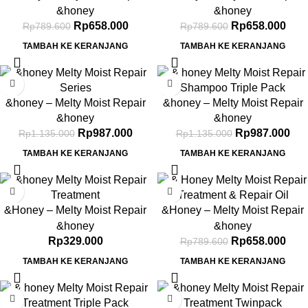
Shampoo 1.0 440ml & Melty
Shampoo 1.0 440ml & Melty
&honey
&honey
Moist Repair Oil 3.0 100ml
Moist Repair Treatment 2.0
Rp
658.000
Rp
658.000
Rp
789.600
Rp
789.600
445g
TAMBAH KE KERANJANG
TAMBAH KE KERANJANG
-13%
-13%
&honey – Melty Moist Repair
&honey – Melty Moist Repair
Shampoo 1.0 440ml & Melty
Shampoo 1.0 TripleI-Pack
&honey
&honey
Moist Repair Treatment 2.0
Rp
987.000
Rp
987.000
Rp
1.135.000
Rp
1.135.000
445g & Melty Moist Repair Oil
TAMBAH KE KERANJANG
TAMBAH KE KERANJANG
3.0 100ml
-17%
&Honey – Melty Moist Repair
&Honey – Melty Moist Repair
Treatment 2.0 445g
Treatment 2.0 445g & Melty
&honey
&honey
Moist Repair Oil 3.0 100ml
Rp
329.000
Rp
658.000
Rp
789.600
TAMBAH KE KERANJANG
TAMBAH KE KERANJANG
-17%
-17%