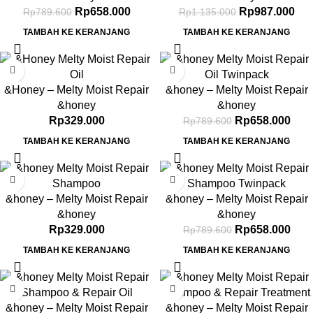
Moist Hair Oil 3.0 100ml
Rp
658.000
Rp
987.000
Rp
789.600
Rp
1.135.000
TAMBAH KE KERANJANG
TAMBAH KE KERANJANG
-17%
&Honey – Melty Moist Repair
&honey – Melty Moist Repair
Oil 3.0 100ml
Oil 3.0 100ml Twinpack
&honey
&honey
Rp
329.000
Rp
658.000
Rp
789.600
TAMBAH KE KERANJANG
TAMBAH KE KERANJANG
-17%
&honey – Melty Moist Repair
&honey – Melty Moist Repair
Shampoo 1.0 440ml
Shampoo 1.0 440ml Twinpack
&honey
&honey
Rp
329.000
Rp
658.000
Rp
789.600
TAMBAH KE KERANJANG
TAMBAH KE KERANJANG
-17%
-17%
&honey – Melty Moist Repair
&honey – Melty Moist Repair