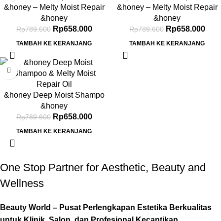
&honey – Melty Moist Repair
&honey – Melty Moist Repair
Treatment 2.0 445g Triple-
Treatment 445g Twinpack
&honey
&honey
Pack
Rp
658.000
Rp
658.000
Rp
789.600
Rp
789.600
TAMBAH KE KERANJANG
TAMBAH KE KERANJANG
-17%
&honey Deep Moist Shampo
1.0 440ml & Melty Moist
&honey
Repair Hair Oil 3.0 100ml
Rp
658.000
Rp
789.600
TAMBAH KE KERANJANG
One Stop Partner for Aesthetic, Beauty and
Wellness
Beauty World – Pusat Perlengkapan Estetika Berkualitas
untuk Klinik, Salon, dan Profesional Kecantikan