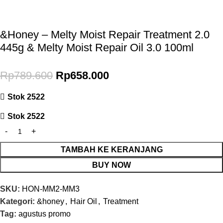
*Potongan Rp 20.000 untuk Pembelian Pertama
&Honey – Melty Moist Repair Treatment 2.0
445g & Melty Moist Repair Oil 3.0 100ml
Rp
789.600
Rp
658.000
Stok 2522
Stok 2522
TAMBAH KE KERANJANG
BUY NOW
SKU:
HON-MM2-MM3
Kategori:
&honey
,
Hair Oil
,
Treatment
Tag:
agustus promo