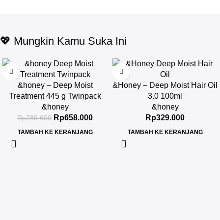
💖 Mungkin Kamu Suka Ini
-17%
&honey – Deep Moist
&Honey – Deep Moist Hair Oil
Treatment 445 g Twinpack
3.0 100ml
&honey
&honey
Rp
658.000
Rp
329.000
Rp
789.600
TAMBAH KE KERANJANG
TAMBAH KE KERANJANG