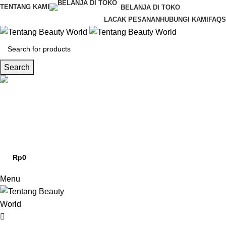
0
TENTANG KAMI
BELANJA DI TOKO
LACAK PESANAN
HUBUNGI KAMI
FAQS
Search
CS & Beauty Expert
0813-7000-8441
Rp
0
0
items
Menu