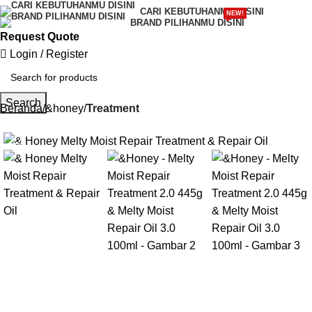
CARI KEBUTUHANMU DISINI
NEW!
BRAND PILIHANMU DISINI
Request Quote
Login / Register
Search
Beranda
&honey
Treatment
-17%
Gunakan Kode: FOLLOWBW20K