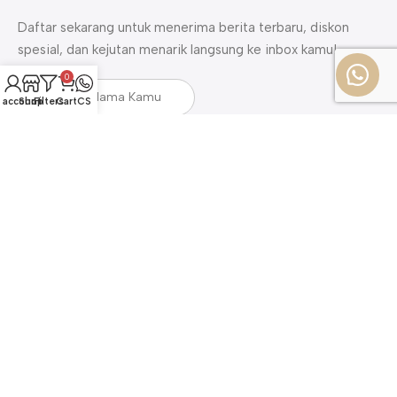
Daftar sekarang untuk menerima berita terbaru, diskon
spesial, dan kejutan menarik langsung ke inbox kamu!
0
 account
Shop
Filters
Cart
CS
DAFTAR
Bayar dengan Mudah