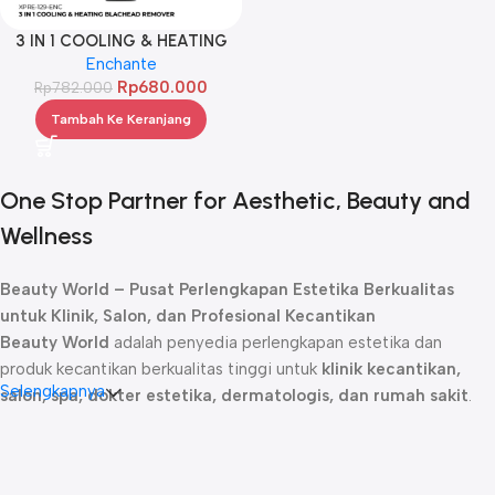
3 IN 1 COOLING & HEATING
BLACHEAD REMOVER
Enchante
Rp
680.000
Rp
782.000
Tambah Ke Keranjang
One Stop Partner for Aesthetic, Beauty and
Wellness
Beauty World – Pusat Perlengkapan Estetika Berkualitas
untuk Klinik, Salon, dan Profesional Kecantikan
Beauty World
adalah penyedia perlengkapan estetika dan
produk kecantikan berkualitas tinggi untuk
klinik kecantikan,
Selengkapnya
salon, spa, dokter estetika, dermatologis, dan rumah sakit
.
Sejak didirikan, kami telah menjadi
mitra terpercaya
bagi para
profesional kecantikan dengan menghadirkan produk-produk
unggulan yang dirancang untuk memberikan hasil maksimal dalam