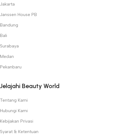
Jakarta
Temukan semua kebutuhan kecantikan profesional Anda hanya di
Beauty World
!
Janssen House PB
Bandung
Bali
Surabaya
Medan
Pekanbaru
Jelajahi Beauty World
Tentang Kami
Hubungi Kami
Kebijakan Privasi
Syarat & Ketentuan