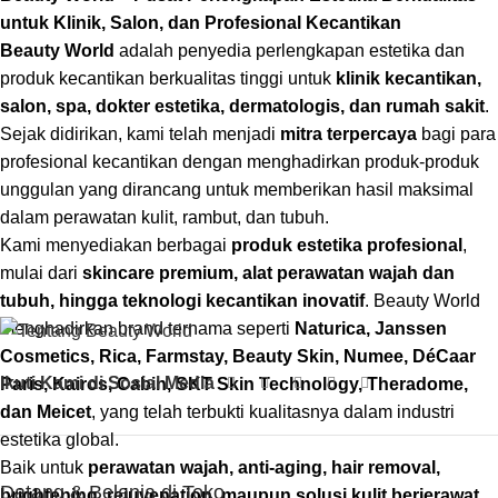
untuk Klinik, Salon, dan Profesional Kecantikan
Beauty World
adalah penyedia perlengkapan estetika dan
produk kecantikan berkualitas tinggi untuk
klinik kecantikan,
salon, spa, dokter estetika, dermatologis, dan rumah sakit
.
Sejak didirikan, kami telah menjadi
mitra terpercaya
bagi para
profesional kecantikan dengan menghadirkan produk-produk
unggulan yang dirancang untuk memberikan hasil maksimal
dalam perawatan kulit, rambut, dan tubuh.
Kami menyediakan berbagai
produk estetika profesional
,
mulai dari
skincare premium, alat perawatan wajah dan
tubuh, hingga teknologi kecantikan inovatif
. Beauty World
menghadirkan brand ternama seperti
Naturica, Janssen
Cosmetics, Rica, Farmstay, Beauty Skin, Numee, DéCaar
Ikuti Kami di Sosial Media
Paris, Kairos, Cabin, SKT Skin Technology, Theradome,
dan Meicet
, yang telah terbukti kualitasnya dalam industri
estetika global.
Baik untuk
perawatan wajah, anti-aging, hair removal,
Datang & Belanja di Toko
brightening, rejuvenation, maupun solusi kulit berjerawat