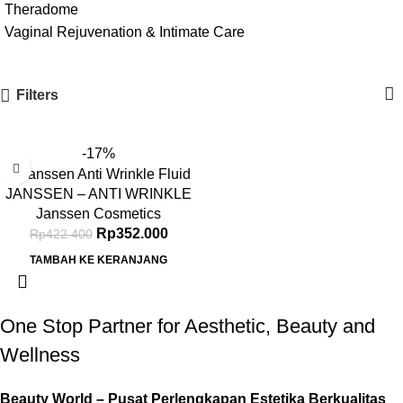
Theradome
Vaginal Rejuvenation & Intimate Care
Filters
-17%
JANSSEN – ANTI WRINKLE
FLUID 7 X 2 ML (LIFTING)
Janssen Cosmetics
Rp
352.000
Rp
422.400
TAMBAH KE KERANJANG
One Stop Partner for Aesthetic, Beauty and
Wellness
Beauty World – Pusat Perlengkapan Estetika Berkualitas