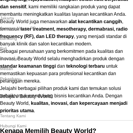
dan sensitif
, kami memiliki rangkaian produk yang dapat
membantu meningkatkan kualitas layanan kecantikan Anda.
Jakarta
Beauty World juga menawarkan
alat kecantikan canggih
,
Janssen House PB
termasuk
laser treatment, mesotherapy, dermabrasi, radio
frequency (RF), dan LED therapy
, yang menjadi standar di
Bandung
banyak klinik dan salon kecantikan modern.
Bali
Sebagai perusahaan yang berkomitmen pada kualitas dan
Surabaya
inovasi, Beauty World selalu menghadirkan produk dengan
standar keamanan tinggi
dan
teknologi terbaru
untuk
Medan
memastikan kepuasan para profesional kecantikan dan
Pekanbaru
pelanggan mereka.
Jelajahi berbagai pilihan produk kami dan temukan solusi
Jelajahi Beauty World
terbaik untuk mendukung bisnis kecantikan Anda. Dengan
Beauty World,
kualitas, inovasi, dan kepercayaan menjadi
prioritas utama
.
Tentang Kami
Hubungi Kami
Kenapa Memilih Beauty World?