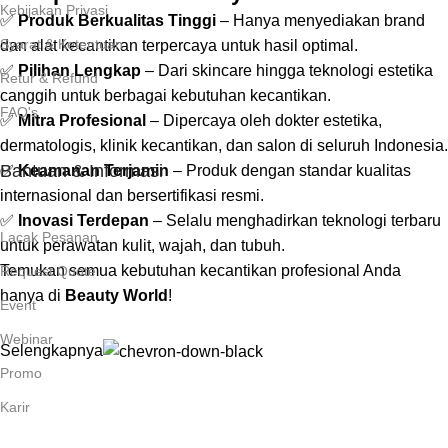
Kebijakan Privasi
✅
Produk Berkualitas Tinggi
– Hanya menyediakan brand
Syarat & Ketentuan
dan alat kecantikan terpercaya untuk hasil optimal.
✅
Pilihan Lengkap
– Dari skincare hingga teknologi estetika
Retur & Refund
canggih untuk berbagai kebutuhan kecantikan.
FAQ's
✅
Mitra Profesional
– Dipercaya oleh dokter estetika,
dermatologis, klinik kecantikan, dan salon di seluruh Indonesia.
Bantuan & Informasi
✅
Keamanan Terjamin
– Produk dengan standar kualitas
internasional dan bersertifikasi resmi.
✅
Inovasi Terdepan
– Selalu menghadirkan teknologi terbaru
Lacak Pesanan
untuk perawatan kulit, wajah, dan tubuh.
Temukan semua kebutuhan kecantikan profesional Anda
Request Quote
hanya di
Beauty World
!
Event
Webinar
Selengkapnya
Promo
Karir