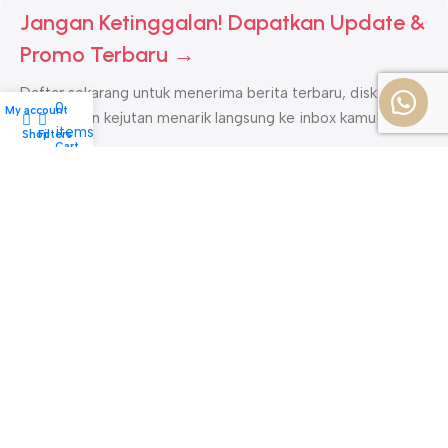
Jangan Ketinggalan! Dapatkan Update &
Promo Terbaru →
Daftar sekarang untuk menerima berita terbaru, diskon
0
My account
spesial, dan kejutan menarik langsung ke inbox kamu!
items
Shop
Filters
CS
Cart
DAFTAR
Bayar dengan Mudah