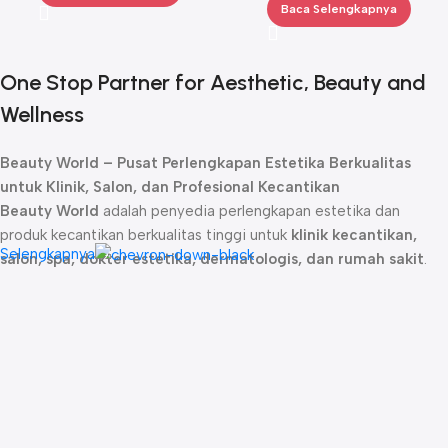
Baca Selengkapnya
One Stop Partner for Aesthetic, Beauty and
Wellness
Beauty World – Pusat Perlengkapan Estetika Berkualitas
untuk Klinik, Salon, dan Profesional Kecantikan
Beauty World
adalah penyedia perlengkapan estetika dan
produk kecantikan berkualitas tinggi untuk
klinik kecantikan,
Selengkapnya
salon, spa, dokter estetika, dermatologis, dan rumah sakit
.
Sejak didirikan, kami telah menjadi
mitra terpercaya
bagi para
profesional kecantikan dengan menghadirkan produk-produk
unggulan yang dirancang untuk memberikan hasil maksimal dalam
perawatan kulit, rambut, dan tubuh.
Kami menyediakan berbagai
produk estetika profesional
, mulai
dari
skincare premium, alat perawatan wajah dan tubuh,
hingga teknologi kecantikan inovatif
. Beauty World