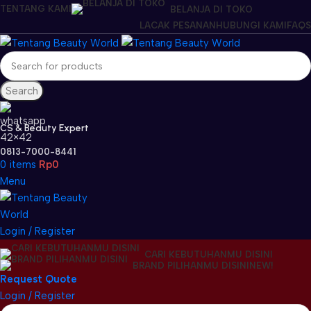
TENTANG KAMI
BELANJA DI TOKO
LACAK PESANAN
HUBUNGI KAMI
FAQS
Search
CS & Beauty Expert
0813-7000-8441
0
items
Rp
0
Menu
Login / Register
CARI KEBUTUHANMU DISINI
BRAND PILIHANMU DISINI
NEW!
Request Quote
Login / Register