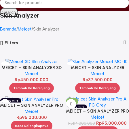
Search
Skin Analyzer
Beranda
Meicet
Skin Analyzer
Filters
MEICET – SKIN ANALYZER 3D
MEICET – SKIN ANALYZER
D9 (FULL SET)
Meicet
Meicet
MC-10
Rp
450.000.000
Rp
37.500.000
Tambah Ke Keranjang
Tambah Ke Keranjang
SOLD OUT
-17%
MEICET – SKIN ANALYZER PRO
SOLD OUT
MEICET – SKIN ANALYZER PRO
A + PC (GREY)
Meicet
A + TABLET (GREY)
Meicet
Rp
95.000.000
Rp
95.000.000
Rp
114.000.000
Baca Selengkapnya