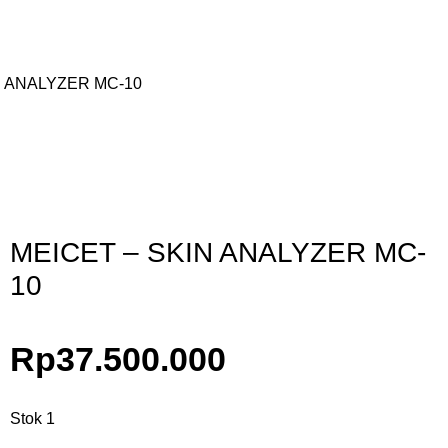
N ANALYZER MC-10
Gunakan Kode: FOLLOWBW20K
*Potongan Rp 20.000 untuk Pembelian Pertama
MEICET – SKIN ANALYZER MC-
10
Rp
37.500.000
Stok 1