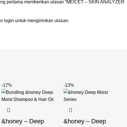
yang pertama memberikan ulasan “MEICET – SKIN ANALYZER
us
login
untuk mengirimkan ulasan.
-17%
-13%
&honey – Deep
&honey – Deep