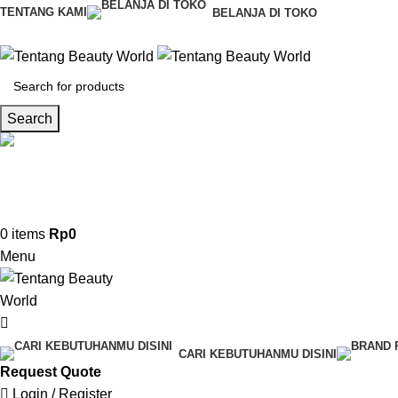
TENTANG KAMI
BELANJA DI TOKO
Search
CS & Beauty Expert
0813-7000-8441
0
items
Rp
0
Menu
CARI KEBUTUHANMU DISINI
Request Quote
Login / Register