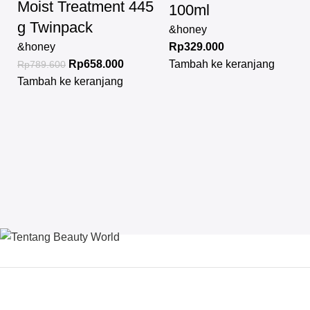
Moist Treatment 445
100ml
g Twinpack
&honey
&honey
Rp
329.000
Rp
658.000
Tambah ke keranjang
Rp
789.600
Tambah ke keranjang