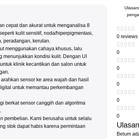
Ulasan
penga
ian cepat dan akurat untuk menganalisa 8
seperti kulit sensitif, noda/hiperpigmentasi,
0 reviews
in, peradangan, kerutan.
dut menggunakan cahaya khusus, lalu
0
 menunjukkan kondisi kulit. Dengan UI
 untuk klinik kecantikan dan salon untuk
0
gan.
 arahkan sensor ke area wajah dan hasil
0
a digital untuk memantau perkembangan
0
gi berkat sensor canggih dan algoritma
a.
0
n pembelian. Kami berusaha untuk selalu
Ulasa
g stok dapat habis karena permintaan
Belum ada