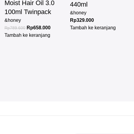
Moist Hair Oil 3.0
440ml
100ml Twinpack
&honey
&honey
Rp
329.000
Rp
658.000
Tambah ke keranjang
Rp
789.600
Tambah ke keranjang