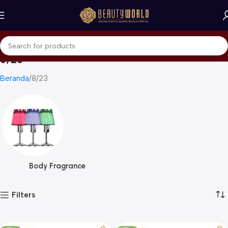
8/23
Beranda
8/23
Body Fragrance
Filters