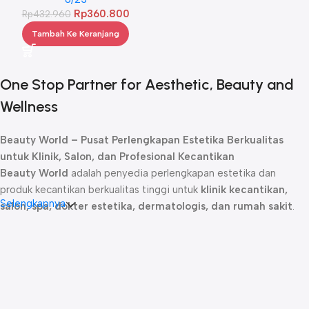
Rp
360.800
Rp
432.960
Tambah Ke Keranjang
One Stop Partner for Aesthetic, Beauty and
Wellness
Beauty World – Pusat Perlengkapan Estetika Berkualitas
untuk Klinik, Salon, dan Profesional Kecantikan
Beauty World
adalah penyedia perlengkapan estetika dan
produk kecantikan berkualitas tinggi untuk
klinik kecantikan,
Selengkapnya
salon, spa, dokter estetika, dermatologis, dan rumah sakit
.
Sejak didirikan, kami telah menjadi
mitra terpercaya
bagi para
profesional kecantikan dengan menghadirkan produk-produk
unggulan yang dirancang untuk memberikan hasil maksimal dalam
perawatan kulit, rambut, dan tubuh.
Kami menyediakan berbagai
produk estetika profesional
, mulai
dari
skincare premium, alat perawatan wajah dan tubuh,