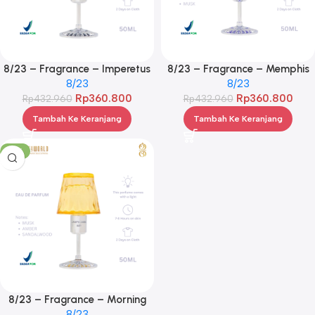
8/23 – Fragrance – Imperetus
8/23 – Fragrance – Memphis
Heron Black
8/23
Purple
8/23
Rp
360.800
Rp
360.800
Rp
432.960
Rp
432.960
Tambah Ke Keranjang
Tambah Ke Keranjang
-17%
8/23 – Fragrance – Morning
Aex Yellow
8/23