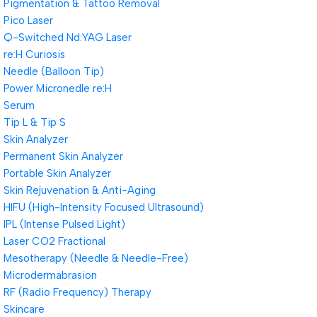
Pigmentation & Tattoo Removal
Pico Laser
Q-Switched Nd:YAG Laser
re:H Curiosis
Needle (Balloon Tip)
Power Micronedle re:H
Serum
Tip L & Tip S
Skin Analyzer
Permanent Skin Analyzer
Portable Skin Analyzer
Skin Rejuvenation & Anti-Aging
HIFU (High-Intensity Focused Ultrasound)
IPL (Intense Pulsed Light)
Laser CO2 Fractional
Mesotherapy (Needle & Needle-Free)
Microdermabrasion
RF (Radio Frequency) Therapy
Skincare