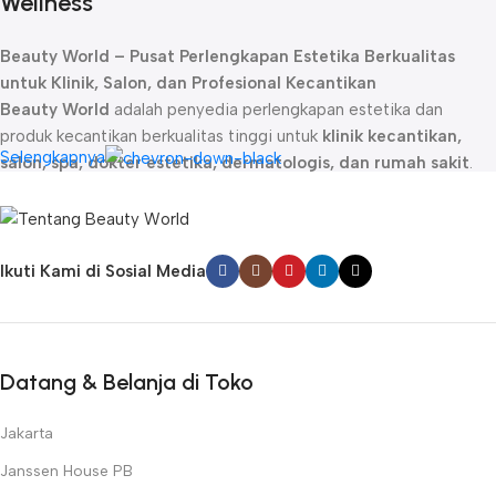
Wellness
Beauty World – Pusat Perlengkapan Estetika Berkualitas
untuk Klinik, Salon, dan Profesional Kecantikan
Beauty World
adalah penyedia perlengkapan estetika dan
produk kecantikan berkualitas tinggi untuk
klinik kecantikan,
Selengkapnya
salon, spa, dokter estetika, dermatologis, dan rumah sakit
.
Sejak didirikan, kami telah menjadi
mitra terpercaya
bagi para
profesional kecantikan dengan menghadirkan produk-produk
unggulan yang dirancang untuk memberikan hasil maksimal dalam
perawatan kulit, rambut, dan tubuh.
Ikuti Kami di Sosial Media
Kami menyediakan berbagai
produk estetika profesional
, mulai
dari
skincare premium, alat perawatan wajah dan tubuh,
hingga teknologi kecantikan inovatif
. Beauty World
menghadirkan brand ternama seperti
Naturica, Janssen
Datang & Belanja di Toko
Cosmetics, Rica, Farmstay, Beauty Skin, Numee, DéCaar
Paris, Kairos, Cabin, SKT Skin Technology, Theradome, dan
Jakarta
Meicet
, yang telah terbukti kualitasnya dalam industri estetika
Janssen House PB
global.