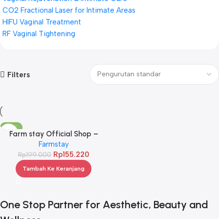
CO2 Fractional Laser for Intimate Areas
HIFU Vaginal Treatment
RF Vaginal Tightening
Filters
-22%
Farm stay Official Shop –
Citrus Yuja Vitalizing Peeling Gel
Farmstay
Rp
155.220
Rp
199.000
Tambah Ke Keranjang
One Stop Partner for Aesthetic, Beauty and