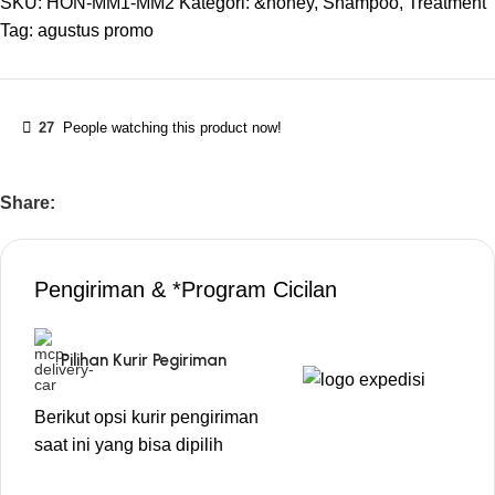
SKU:
HON-MM1-MM2
Kategori:
&honey
,
Shampoo
,
Treatment
Tag:
agustus promo
27
People watching this product now!
Share:
Pengiriman & *Program Cicilan
Pilihan Kurir Pegiriman
Berikut opsi kurir pengiriman
saat ini yang bisa dipilih