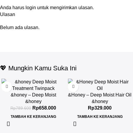
Anda harus
login
untuk mengirimkan ulasan.
Ulasan
Belum ada ulasan.
💖 Mungkin Kamu Suka Ini
-17%
&honey – Deep Moist
&Honey – Deep Moist Hair Oil
Treatment 445 g Twinpack
3.0 100ml
&honey
&honey
Rp
658.000
Rp
329.000
Rp
789.600
TAMBAH KE KERANJANG
TAMBAH KE KERANJANG