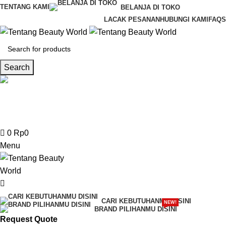
0
TENTANG KAMI
BELANJA DI TOKO
LACAK PESANAN
HUBUNGI KAMI
FAQS
Search
CS & Beauty Expert
0813-7000-8441
0
Rp
0
Menu
CARI KEBUTUHANMU DISINI
NEW!
BRAND PILIHANMU DISINI
Request Quote