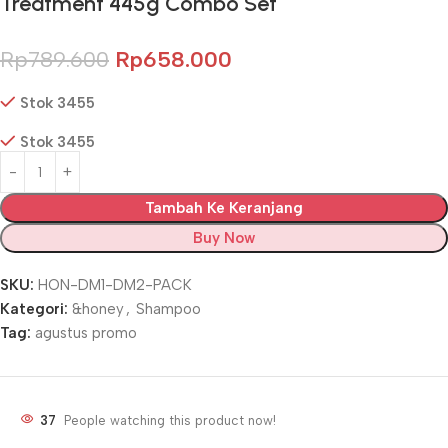
Treatment 445g Combo Set
Rp
789.600
Rp
658.000
Stok 3455
Stok 3455
Tambah Ke Keranjang
Buy Now
SKU:
HON-DM1-DM2-PACK
Kategori:
&honey
,
Shampoo
Tag:
agustus promo
37
People watching this product now!