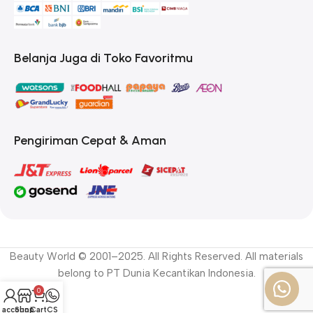
Belanja Juga di Toko Favoritmu
Pengiriman Cepat & Aman
Beauty World © 2001–2025. All Rights Reserved. All materials
belong to PT Dunia Kecantikan Indonesia.
0
 account
Shop
Cart
CS