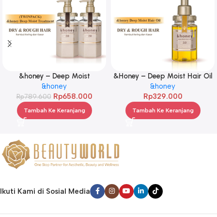
&honey – Deep Moist
&Honey – Deep Moist Hair Oil
Treatment 445 g Twinpack
&honey
3.0 100ml
&honey
Rp
658.000
Rp
329.000
Rp
789.600
Tambah Ke Keranjang
Tambah Ke Keranjang
Ikuti Kami di Sosial Media