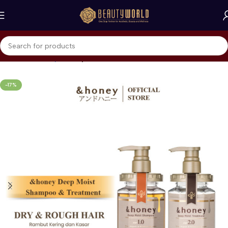
Beranda
&honey
Shampoo
-17%