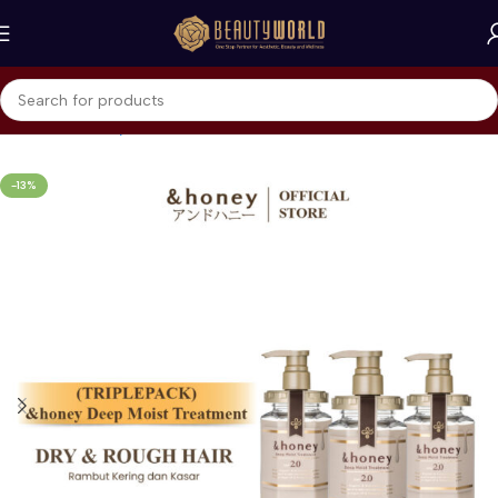
Beranda
&honey
Treatment
-13%