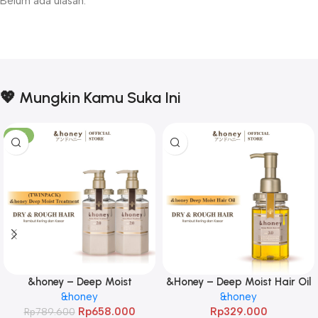
Belum ada ulasan.
💖 Mungkin Kamu Suka Ini
-17%
&honey – Deep Moist
&Honey – Deep Moist Hair Oil
Treatment 445 g Twinpack
&honey
3.0 100ml
&honey
Rp
658.000
Rp
329.000
Rp
789.600