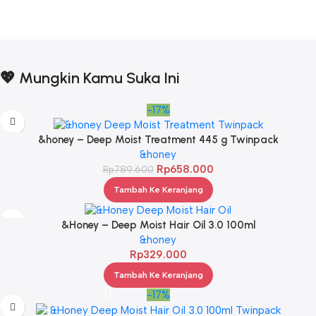
💖 Mungkin Kamu Suka Ini
-17%
&honey – Deep Moist Treatment 445 g Twinpack
&honey
Rp
658.000
Rp
789.600
Tambah Ke Keranjang
&Honey – Deep Moist Hair Oil 3.0 100ml
&honey
Rp
329.000
Tambah Ke Keranjang
-17%