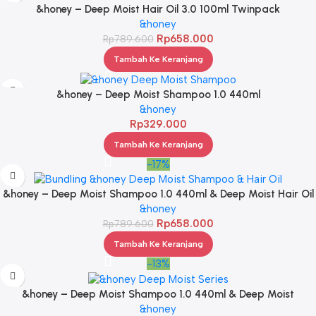
&honey – Deep Moist Hair Oil 3.0 100ml Twinpack
&honey
Rp
658.000
Rp
789.600
Tambah Ke Keranjang
&honey – Deep Moist Shampoo 1.0 440ml
&honey
Rp
329.000
Tambah Ke Keranjang
-17%
&honey – Deep Moist Shampoo 1.0 440ml & Deep Moist Hair Oil
3.0 100ml
&honey
Rp
658.000
Rp
789.600
Tambah Ke Keranjang
-13%
&honey – Deep Moist Shampoo 1.0 440ml & Deep Moist
Treatment 2.0 445Gr & Deep Moist Hair Oil 3.0 100ml
&honey