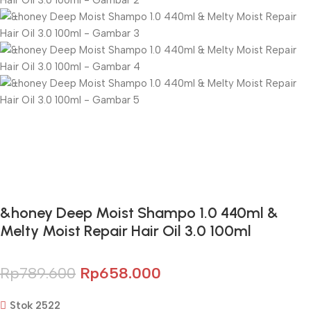
Gunakan Kode: FOLLOWBW20K
*Potongan Rp 20.000 untuk Pembelian Pertama
&honey Deep Moist Shampo 1.0 440ml &
Melty Moist Repair Hair Oil 3.0 100ml
Rp
789.600
Rp
658.000
Stok 2522