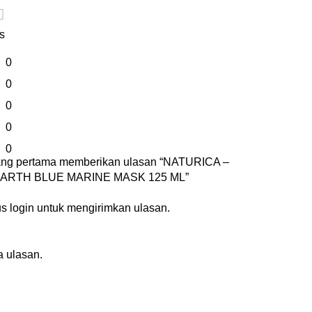
s
0
0
0
0
0
yang pertama memberikan ulasan “NATURICA –
RTH BLUE MARINE MASK 125 ML”
us
login
untuk mengirimkan ulasan.
 ulasan.