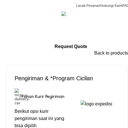
Lacak Pesanan
Hubungi Kami
FA
CS & Beauty Expert
0
R
0813-7000-8441
Login / Regist
Request Quote
Back to products
Pengiriman & *Program Cicilan
Pilihan Kurir Pegiriman
Berikut opsi kurir
pengiriman saat ini yang
bisa dipilih