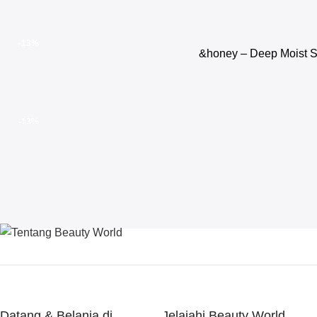
-13%
&honey – Deep Moist S
-13%
Datang & Belanja di
Jelajahi Beauty World