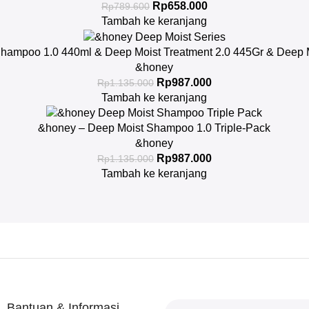
Rp
658.000
Rp
789.600
Tambah ke keranjang
hampoo 1.0 440ml & Deep Moist Treatment 2.0 445Gr & Deep Mo
&honey
Rp
987.000
Rp
1.135.000
Tambah ke keranjang
&honey – Deep Moist Shampoo 1.0 Triple-Pack
&honey
Rp
987.000
Rp
1.135.000
Tambah ke keranjang
Bantuan & Informasi