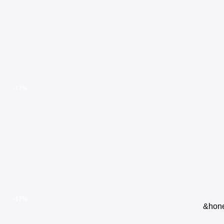
-17%
-17%
&hone