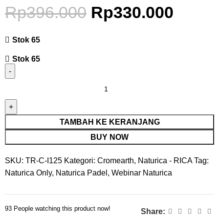
Rp
396.000
Rp
330.000
Stok 65
Stok 65
TAMBAH KE KERANJANG
BUY NOW
SKU:
TR-C-I125
Kategori:
Cromearth
,
Naturica - RICA
Tag:
Naturica Only
,
Naturica Padel
,
Webinar Naturica
93
People watching this product now!
Share: