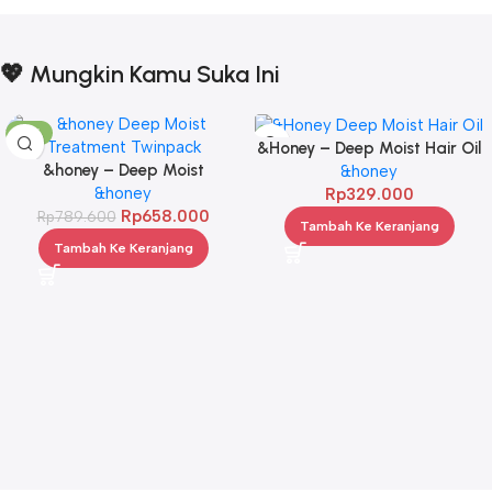
💖 Mungkin Kamu Suka Ini
-17%
&Honey – Deep Moist Hair Oil
&honey – Deep Moist
3.0 100ml
&honey
Treatment 445 g Twinpack
&honey
Rp
329.000
Rp
658.000
Rp
789.600
Tambah Ke Keranjang
Tambah Ke Keranjang