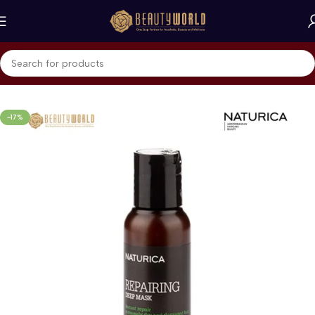
Beranda
Naturica - RICA
Hair Mask
-17%