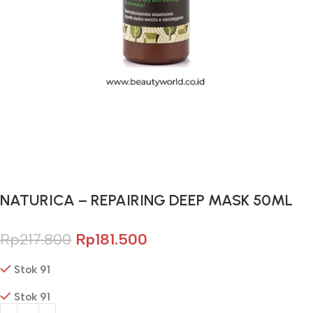
Gunakan Kode: FOLLOWBW20K
*Potongan Rp 20.000 untuk Pembelian Pertama
NATURICA – REPAIRING DEEP MASK 50ML
Rp
217.800
Rp
181.500
Stok 91
Stok 91