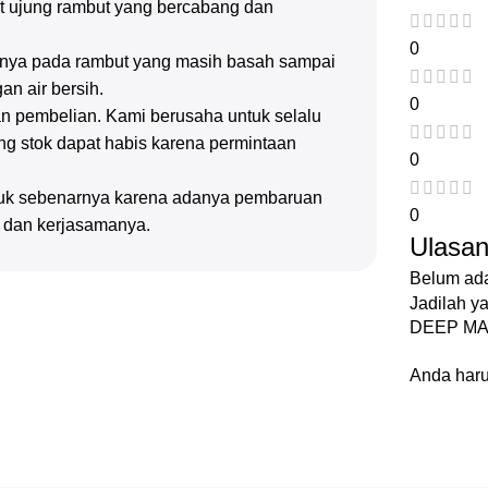
at ujung rambut yang bercabang dan
0
pnya pada rambut yang masih basah sampai
an air bersih.
0
n pembelian. Kami berusaha untuk selalu
g stok dapat habis karena permintaan
0
oduk sebenarnya karena adanya pembaruan
0
n dan kerjasamanya.
Ulasa
Belum ada
Jadilah 
DEEP MA
Anda har