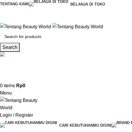
TENTANG KAMI
BELANJA DI TOKO
Search
CS & Beauty Expert
0813-7000-8441
0
items
Rp
0
Menu
Login / Register
CARI KEBUTUHANMU DISINI
Request Quote