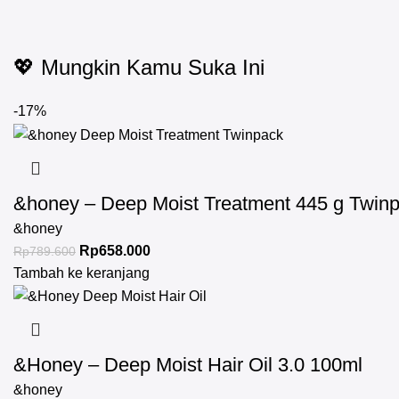
💖 Mungkin Kamu Suka Ini
-17%
&honey – Deep Moist Treatment 445 g Twin
&honey
Rp
658.000
Rp
789.600
Tambah ke keranjang
&Honey – Deep Moist Hair Oil 3.0 100ml
&honey