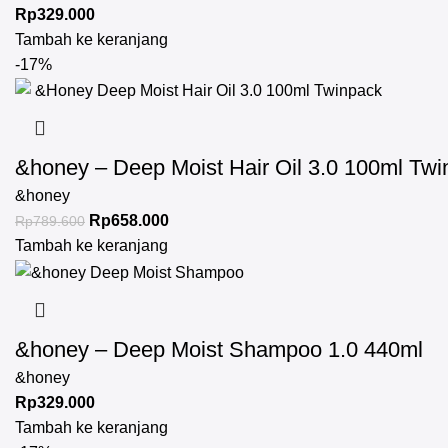
Rp
329.000
Tambah ke keranjang
-17%
&honey – Deep Moist Hair Oil 3.0 100ml Tw
&honey
Rp
658.000
Rp
789.600
Tambah ke keranjang
&honey – Deep Moist Shampoo 1.0 440ml
&honey
Rp
329.000
Tambah ke keranjang