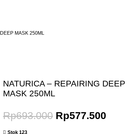
 DEEP MASK 250ML
Gunakan Kode: FOLLOWBW20K
*Potongan Rp 20.000 untuk Pembelian Pertama
NATURICA – REPAIRING DEEP
MASK 250ML
Rp
693.000
Rp
577.500
Stok 123