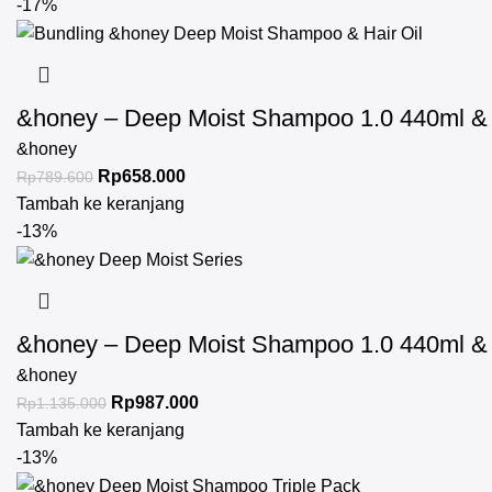
-17%
&honey – Deep Moist Shampoo 1.0 440ml & D
&honey
Rp
658.000
Rp
789.600
Tambah ke keranjang
-13%
&honey – Deep Moist Shampoo 1.0 440ml & D
&honey
Rp
987.000
Rp
1.135.000
Tambah ke keranjang
-13%