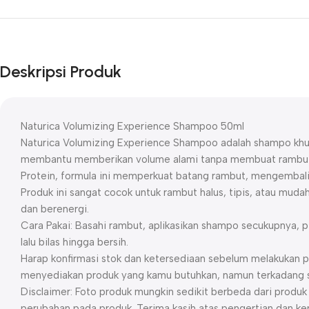
Deskripsi Produk
Naturica Volumizing Experience Shampoo 50ml
Naturica Volumizing Experience Shampoo adalah shampo khus
membantu memberikan volume alami tanpa membuat rambut
Protein, formula ini memperkuat batang rambut, mengembalika
Produk ini sangat cocok untuk rambut halus, tipis, atau muda
dan berenergi.
Cara Pakai: Basahi rambut, aplikasikan shampo secukupnya, pi
lalu bilas hingga bersih.
Harap konfirmasi stok dan ketersediaan sebelum melakukan p
menyediakan produk yang kamu butuhkan, namun terkadang st
Disclaimer: Foto produk mungkin sedikit berbeda dari prod
perubahan pada produk. Terima kasih atas pengertian dan ke