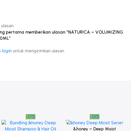
n
ulasan.
yang pertama memberikan ulasan “NATURICA – VOLUMIZING
50ML”
s
login
untuk mengirimkan ulasan.
-17%
-13%
&honey – Deep Moist