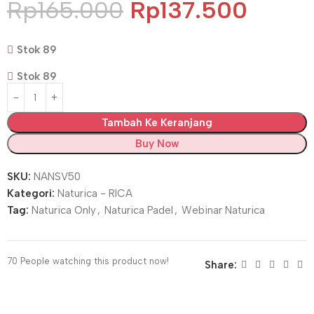
Rp
165.000
Rp
137.500
Stok 89
Stok 89
Tambah Ke Keranjang
Buy Now
SKU:
NANSV50
Kategori:
Naturica - RICA
Tag:
Naturica Only
,
Naturica Padel
,
Webinar Naturica
70
People watching this product now!
Share: