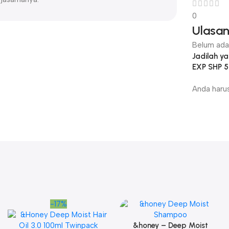
0
Ulasa
Belum ada 
Jadilah 
EXP SHP 
Anda haru
-17%
&honey – Deep Moist