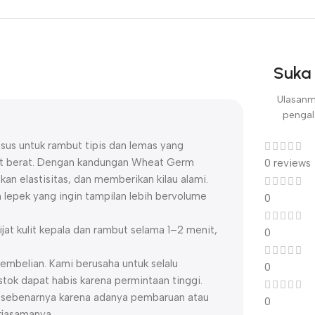
Suka 
Ulasanm
pengal
us untuk rambut tipis dan lemas yang
 berat. Dengan kandungan Wheat Germ
0 reviews
n elastisitas, dan memberikan kilau alami.
h lepek yang ingin tampilan lebih bervolume
0
jat kulit kepala dan rambut selama 1–2 menit,
0
embelian. Kami berusaha untuk selalu
0
ok dapat habis karena permintaan tinggi.
uk sebenarnya karena adanya pembaruan atau
0
rjasamanya.