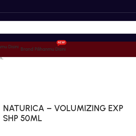
NEW!
Brand Pilihanmu Disini
ML
Gunakan Kode: FOLLOWBW20K
*Potongan Rp 20.000 untuk Pembelian Pertama
NATURICA – VOLUMIZING EXP
SHP 50ML