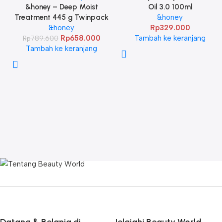
&honey – Deep Moist
Oil 3.0 100ml
Treatment 445 g Twinpack
&honey
&honey
Rp
329.000
Rp
658.000
Tambah ke keranjang
Rp
789.600
Tambah ke keranjang