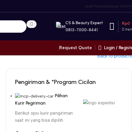
Lacak Pesanan
Hubungi Kami
FA
CS & Beauty Expert
Rp
0
0
ite
0813-7000-8441
Login / Regist
Request Quote
Back to products
Pengiriman & *Program Cicilan
Pilihan
Kurir Pegiriman
Berikut opsi kurir pengiriman
saat ini yang bisa dipilih