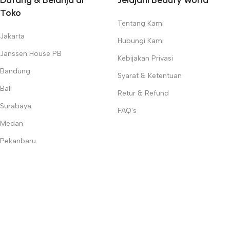
Datang & Belanja di
Jelajahi Beauty World
Toko
Tentang Kami
Jakarta
Hubungi Kami
Janssen House PB
Kebijakan Privasi
Bandung
Syarat & Ketentuan
Bali
Retur & Refund
Surabaya
FAQ's
Medan
Pekanbaru