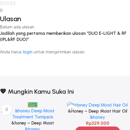
0
Ulasan
Belum ada ulasan.
Jadilah yang pertama memberikan ulasan “DUO E-LIGHT & RF
(IPL&RF DUO)”
Anda harus
login
untuk mengirimkan ulasan.
💖 Mungkin Kamu Suka Ini
-17%
&Honey – Deep Moist Hair Oil
3.0 100ml
&honey
&honey – Deep Moist
Rp
329.000
Treatment 445 g Twinpack
&honey