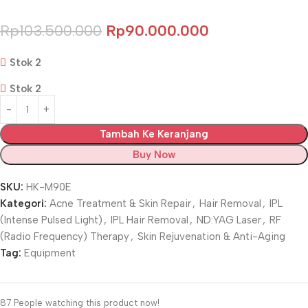
Rp
103.500.000
Rp
90.000.000
Stok 2
Stok 2
Tambah Ke Keranjang
Buy Now
SKU:
HK-M90E
Kategori:
Acne Treatment & Skin Repair
,
Hair Removal
,
IPL
(Intense Pulsed Light)
,
IPL Hair Removal
,
ND:YAG Laser
,
RF
(Radio Frequency) Therapy
,
Skin Rejuvenation & Anti-Aging
Tag:
Equipment
87
People watching this product now!