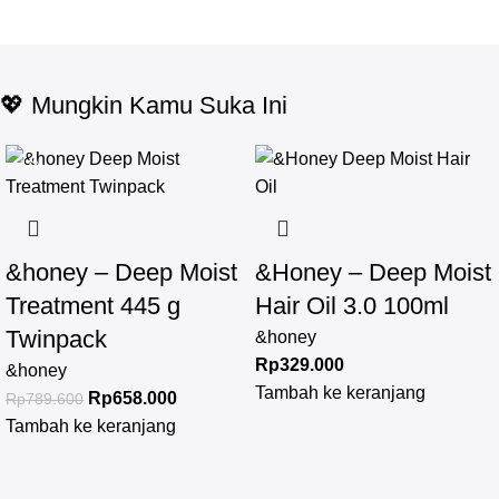
💖 Mungkin Kamu Suka Ini
-17%
&honey – Deep Moist
&Honey – Deep Moist
Treatment 445 g
Hair Oil 3.0 100ml
Twinpack
&honey
Rp
329.000
&honey
Tambah ke keranjang
Rp
658.000
Rp
789.600
Tambah ke keranjang