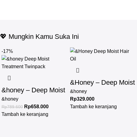
💖 Mungkin Kamu Suka Ini
-17%
&Honey – Deep Moist
&honey – Deep Moist
Hair Oil 3.0 100ml
&honey
Treatment 445 g
&honey
Rp
329.000
Rp
658.000
Tambah ke keranjang
Rp
789.600
Twinpack
Tambah ke keranjang