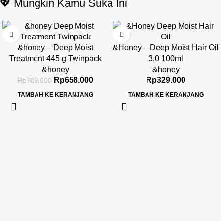
💖 Mungkin Kamu Suka Ini
-17%
&honey – Deep Moist
&Honey – Deep Moist Hair Oil
Treatment 445 g Twinpack
3.0 100ml
&honey
&honey
Rp
658.000
Rp
329.000
Rp
789.600
TAMBAH KE KERANJANG
TAMBAH KE KERANJANG