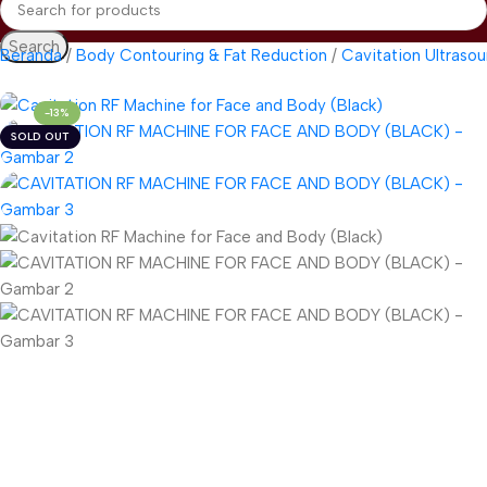
Search
Beranda
Body Contouring & Fat Reduction
Cavitation Ultraso
-13%
SOLD OUT
Gunakan Kode: FOLLOWBW20K
*Potongan Rp 20.000 untuk Pembelian Pertama