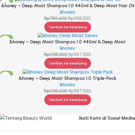
-17%
&honey – Deep Moist Shampoo 1.0 440ml & Deep Moist Hair Oil
3.0 100ml
&honey
Rp
789.600
Rp
658.000
Tambah Ke Keranjang
-13%
&honey – Deep Moist Shampoo 1.0 440ml & Deep Moist
Treatment 2.0 445Gr & Deep Moist Hair Oil 3.0 100ml
&honey
Rp
1.135.000
Rp
987.000
Tambah Ke Keranjang
-13%
&honey – Deep Moist Shampoo 1.0 Triple-Pack
&honey
Rp
1.135.000
Rp
987.000
Tambah Ke Keranjang
Ikuti Kami di Sosial Media