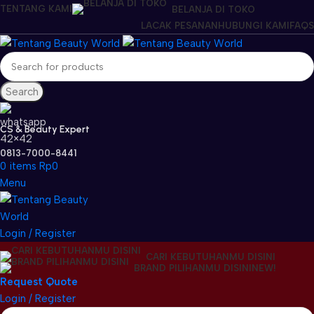
TENTANG KAMI
BELANJA DI TOKO
LACAK PESANAN
HUBUNGI KAMI
FAQS
Search
CS & Beauty Expert
0813-7000-8441
0
items
Rp
0
Menu
Login / Register
CARI KEBUTUHANMU DISINI
BRAND PILIHANMU DISINI
NEW!
Request Quote
Login / Register