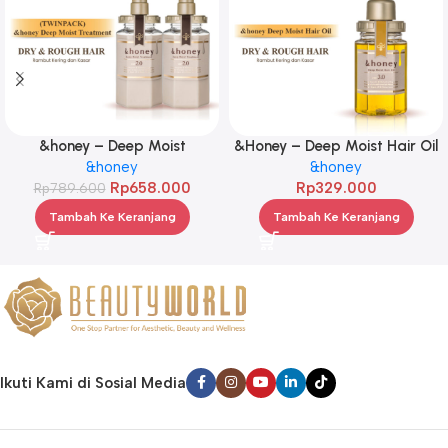
&honey – Deep Moist
&Honey – Deep Moist Hair Oil
Treatment 445 g Twinpack
&honey
3.0 100ml
&honey
Rp
658.000
Rp
329.000
Rp
789.600
Tambah Ke Keranjang
Tambah Ke Keranjang
Ikuti Kami di Sosial Media