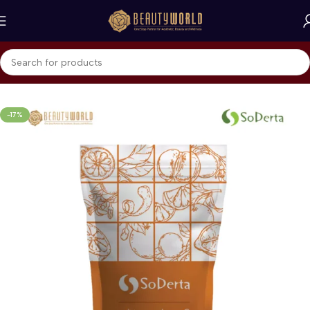
Beranda
Soderta
Brightening & Anti-Aging
-17%