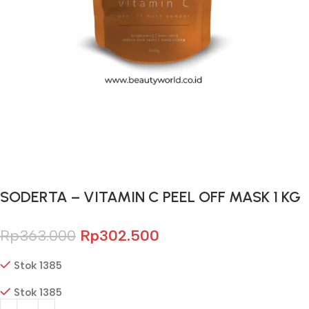
Gunakan Kode: FOLLOWBW20K
*Potongan Rp 20.000 untuk Pembelian Pertama
SODERTA – VITAMIN C PEEL OFF MASK 1 KG
Rp
363.000
Rp
302.500
Stok 1385
Stok 1385