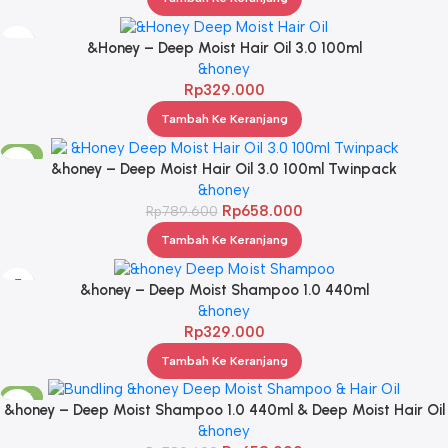
&Honey – Deep Moist Hair Oil 3.0 100ml
&honey
Rp
329.000
Tambah Ke Keranjang
-17%
&honey – Deep Moist Hair Oil 3.0 100ml Twinpack
&honey
Rp
658.000
Rp
789.600
Tambah Ke Keranjang
&honey – Deep Moist Shampoo 1.0 440ml
&honey
Rp
329.000
Tambah Ke Keranjang
-17%
&honey – Deep Moist Shampoo 1.0 440ml & Deep Moist Hair Oil
3.0 100ml
&honey