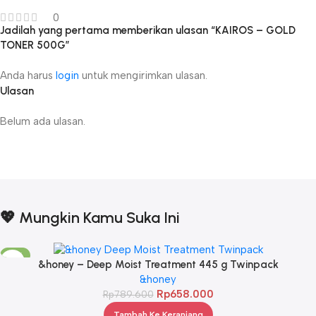
0
Jadilah yang pertama memberikan ulasan “KAIROS – GOLD
TONER 500G”
Anda harus
login
untuk mengirimkan ulasan.
Ulasan
Belum ada ulasan.
💖 Mungkin Kamu Suka Ini
-17%
&honey – Deep Moist Treatment 445 g Twinpack
&honey
Rp
658.000
Rp
789.600
Tambah Ke Keranjang