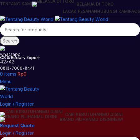
TENTANG KAMI
BELANJA DI TOKO
LACAK PESANAN
HUBUNGI KAMI
FAQS
Search
CS & Beauty Expert
0813-7000-8441
0
items
Rp
0
Menu
Login / Register
CARI KEBUTUHANMU DISINI
BRAND PILIHANMU DISINI
NEW!
Request Quote
Login / Register