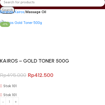
Search
Beranda
Kairos
Massage Oil
-17%
Gunakan Kode: FOLLOWBW20K
*Potongan Rp 20.000 untuk Pembelian Pertama
KAIROS – GOLD TONER 500G
Rp
495.000
Rp
412.500
Stok 101
Stok 101