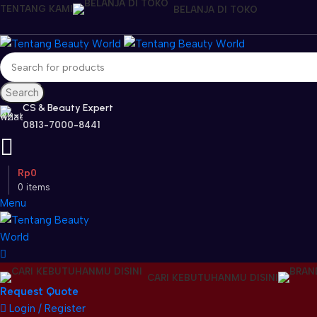
TENTANG KAMI
BELANJA DI TOKO
Search
CS & Beauty Expert
0813-7000-8441
Rp
0
0
items
Menu
CARI KEBUTUHANMU DISINI
Request Quote
Login / Register