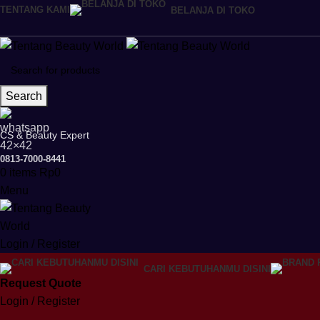
TENTANG KAMI
BELANJA DI TOKO
Search
CS & Beauty Expert
0813-7000-8441
0
items
Rp
0
Menu
Login / Register
CARI KEBUTUHANMU DISINI
Request Quote
Login / Register